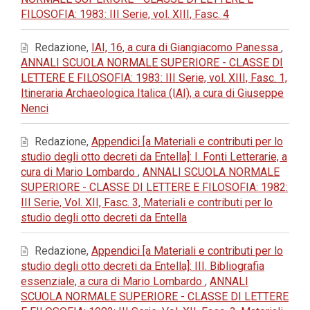
FILOSOFIA: 1983: III Serie, vol. XIII, Fasc. 4
Redazione,
IAI, 16, a cura di Giangiacomo Panessa
,
ANNALI SCUOLA NORMALE SUPERIORE - CLASSE DI
LETTERE E FILOSOFIA: 1983: III Serie, vol. XIII, Fasc. 1,
Itineraria Archaeologica Italica (IAI), a cura di Giuseppe
Nenci
Redazione,
Appendici [a Materiali e contributi per lo
studio degli otto decreti da Entella]: I. Fonti Letterarie, a
cura di Mario Lombardo
,
ANNALI SCUOLA NORMALE
SUPERIORE - CLASSE DI LETTERE E FILOSOFIA: 1982:
III Serie, Vol. XII, Fasc. 3, Materiali e contributi per lo
studio degli otto decreti da Entella
Redazione,
Appendici [a Materiali e contributi per lo
studio degli otto decreti da Entella]: III. Bibliografia
essenziale, a cura di Mario Lombardo
,
ANNALI
SCUOLA NORMALE SUPERIORE - CLASSE DI LETTERE