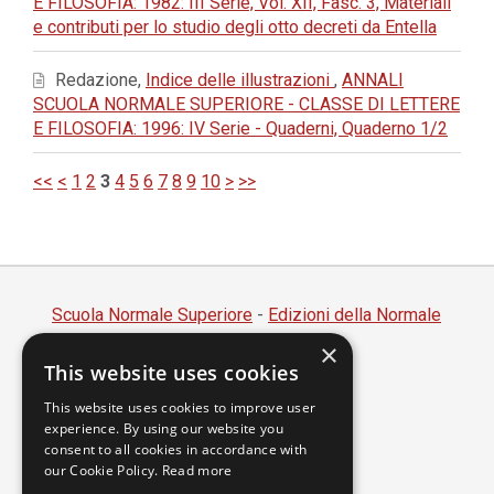
E FILOSOFIA: 1982: III Serie, Vol. XII, Fasc. 3, Materiali
e contributi per lo studio degli otto decreti da Entella
Redazione,
Indice delle illustrazioni
,
ANNALI
SCUOLA NORMALE SUPERIORE - CLASSE DI LETTERE
E FILOSOFIA: 1996: IV Serie - Quaderni, Quaderno 1/2
<<
<
1
2
3
4
5
6
7
8
9
10
>
>>
Scuola Normale Superiore
-
Edizioni della Normale
×
Piazza dei Cavalieri, 7 - 56126 Pisa
This website uses cookies
Codice fiscale 80005050507
Partita IVA 00420000507
This website uses cookies to improve user
experience. By using our website you
segreteria.annali@sns.it
consent to all cookies in accordance with
our Cookie Policy.
Read more
Accessibilità