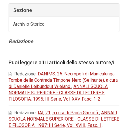
Sezione
Archivio Storico
Contenuto
Redazione
principale
dell'articolo
Dettagli
Puoi leggere altri articoli dello stesso autore/i
dell'articolo
Redazione,
DANIMS: 25. Necropoli di Manicalunga.
Tombe della Contrada Timpone Nero (Selinunte), a cura
di Danielle Leibundgut Wieland
,
ANNALI SCUOLA
NORMALE SUPERIORE - CLASSE DI LETTERE E
FILOSOFIA: 1995: III Serie, Vol. XXV, Fasc. 1-2
Redazione,
IAI, 21, a cura di Paola Ghizolfi
,
ANNALI
SCUOLA NORMALE SUPERIORE - CLASSE DI LETTERE
E FILOSOFIA: 1987: III Serie, Vol. XVIII, Fasc. 1,