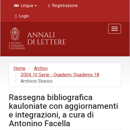
Navigazione
Lingua
Registrazione
principale
Contenuto
Login
principale
Barra
Toggle
laterale
navigat
Home
Archivi
2004: IV Serie - Quaderni, Quaderno 18
Archivio Storico
Rassegna bibliografica
kauloniate con aggiornamenti
e integrazioni, a cura di
Antonino Facella