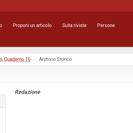
o
Proponi un articolo
Sulla rivista
Persone
ni, Quaderno 16
Archivio Storico
Contenuto
Redazione
principale
dell'articolo
Dettagli
dell'articolo