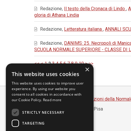
Redazione,
Il testo della Cronaca di Lindo
,
A
gloria di Athana Lindia
Redazione,
Letteratura italiana
,
ANNALI SCUO
Redazione,
DANIMS: 25. Necropoli di Manica
SCUOLA NORMALE SUPERIORE - CLASSE DI LETTE
<<
<
1
2
3
4
5
6
7
8
9
10
>
>>
×
This website uses cookies
This website uses cookies to improve user
experience. By using our website you
consent to all cookies in accordance with
Scuola Normale Superiore
-
Edizioni della Normal
our Cookie Policy.
Read more
Piazza dei Cavalieri, 7 - 56126 Pisa
STRICTLY NECESSARY
Codice fiscale 80005050507
Partita IVA 00420000507
TARGETING