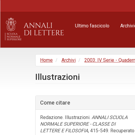
Navigazione
principale
Contenuto
principale
Ultimo fascicolo
Archivi
Barra
laterale
Home
Archivi
2003: IV Serie - Quader
Illustrazioni
Barra
laterale
Come citare
dell'articolo
Redazione. Illustrazioni.
ANNALI SCUOLA
NORMALE SUPERIORE - CLASSE DI
LETTERE E FILOSOFIA
, 415-549. Recuperato