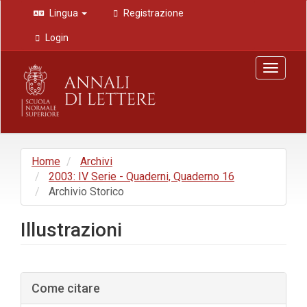
Navigazione
Lingua
Registrazione
principale
Contenuto
Login
principale
Barra
Toggle
laterale
navigat
Home
Archivi
2003: IV Serie - Quaderni, Quaderno 16
Archivio Storico
Illustrazioni
Barra
Come citare
laterale