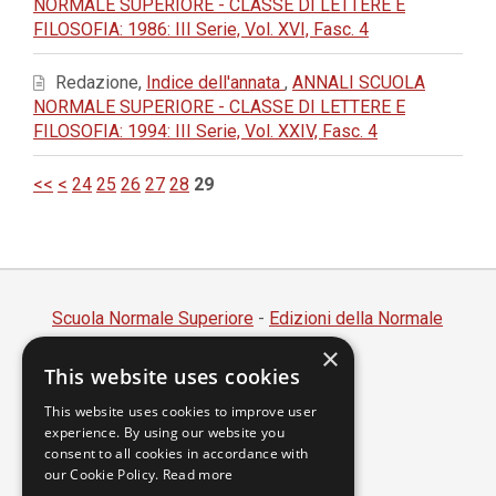
NORMALE SUPERIORE - CLASSE DI LETTERE E
FILOSOFIA: 1986: III Serie, Vol. XVI, Fasc. 4
Redazione,
Indice dell'annata
,
ANNALI SCUOLA
NORMALE SUPERIORE - CLASSE DI LETTERE E
FILOSOFIA: 1994: III Serie, Vol. XXIV, Fasc. 4
<<
<
24
25
26
27
28
29
Scuola Normale Superiore
-
Edizioni della Normale
×
Piazza dei Cavalieri, 7 - 56126 Pisa
This website uses cookies
Codice fiscale 80005050507
Partita IVA 00420000507
This website uses cookies to improve user
experience. By using our website you
segreteria.annali@sns.it
consent to all cookies in accordance with
our Cookie Policy.
Read more
Accessibilità