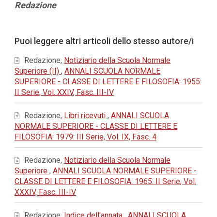
Contenuto
Redazione
principale
dell'articolo
Dettagli
Puoi leggere altri articoli dello stesso autore/i
dell'articolo
Redazione,
Notiziario della Scuola Normale
Superiore (II)
,
ANNALI SCUOLA NORMALE
SUPERIORE - CLASSE DI LETTERE E FILOSOFIA: 1955:
II Serie, Vol. XXIV, Fasc. III-IV
Redazione,
Libri ricevuti
,
ANNALI SCUOLA
NORMALE SUPERIORE - CLASSE DI LETTERE E
FILOSOFIA: 1979: III Serie, Vol. IX, Fasc. 4
Redazione,
Notiziario della Scuola Normale
Superiore
,
ANNALI SCUOLA NORMALE SUPERIORE -
CLASSE DI LETTERE E FILOSOFIA: 1965: II Serie, Vol.
XXXIV, Fasc. III-IV
Redazione,
Indice dell'annata
,
ANNALI SCUOLA