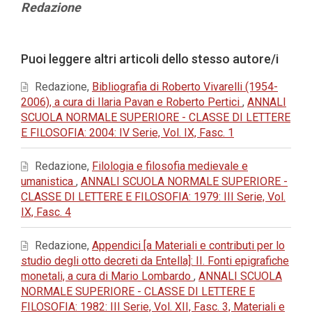
Contenuto
Redazione
principale
dell'articolo
Dettagli
Puoi leggere altri articoli dello stesso autore/i
dell'articolo
Redazione,
Bibliografia di Roberto Vivarelli (1954-
2006), a cura di Ilaria Pavan e Roberto Pertici
,
ANNALI
SCUOLA NORMALE SUPERIORE - CLASSE DI LETTERE
E FILOSOFIA: 2004: IV Serie, Vol. IX, Fasc. 1
Redazione,
Filologia e filosofia medievale e
umanistica
,
ANNALI SCUOLA NORMALE SUPERIORE -
CLASSE DI LETTERE E FILOSOFIA: 1979: III Serie, Vol.
IX, Fasc. 4
Redazione,
Appendici [a Materiali e contributi per lo
studio degli otto decreti da Entella]: II. Fonti epigrafiche
monetali, a cura di Mario Lombardo
,
ANNALI SCUOLA
NORMALE SUPERIORE - CLASSE DI LETTERE E
FILOSOFIA: 1982: III Serie, Vol. XII, Fasc. 3, Materiali e