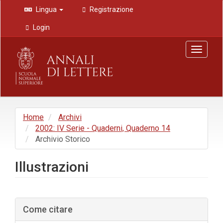
Navigazione
Lingua
Registrazione
principale
Contenuto
Login
principale
Barra
Toggle
laterale
navigat
Home
Archivi
2002: IV Serie - Quaderni, Quaderno 14
Archivio Storico
Illustrazioni
Barra
Come citare
laterale