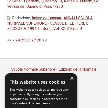
IV Serie - Quaderni, Quaderno 13, Renée K. Burnam, Le
vetrate del Duomo di Pisa, 1-230
Redazione,
Indice dell'annata
,
ANNALI SCUOLA
NORMALE SUPERIORE - CLASSE DI LETTERE E
FILOSOFIA: 1994: III Serie, Vol. XXIV, Fasc. 4
<<
<
24
25
26
27
28
29
Scuola Normale Superiore
-
Edizioni della Normale
×
Piazza dei Cavalieri, 7 - 56126 Pisa
This website uses cookies
Codice fiscale 80005050507
Partita IVA 00420000507
This website uses cookies to improve user
experience. By using our website you
segreteria.annali@sns.it
consent to all cookies in accordance with
our Cookie Policy.
Read more
Accessibilità