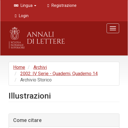
Navigazione
Lingua
Registrazione
principale
Contenuto
Login
principale
Barra
Toggle
laterale
navigat
Home
Archivi
2002: IV Serie - Quaderni, Quaderno 14
Archivio Storico
Illustrazioni
Barra
Come citare
laterale