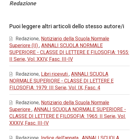
Contenuto
Redazione
principale
dell'articolo
Dettagli
Puoi leggere altri articoli dello stesso autore/i
dell'articolo
Redazione,
Notiziario della Scuola Normale
Superiore (II)
,
ANNALI SCUOLA NORMALE
SUPERIORE - CLASSE DI LETTERE E FILOSOFIA: 1955:
II Serie, Vol. XXIV, Fasc. III-IV
Redazione,
Libri ricevuti
,
ANNALI SCUOLA
NORMALE SUPERIORE - CLASSE DI LETTERE E
FILOSOFIA: 1979: III Serie, Vol. IX, Fasc. 4
Redazione,
Notiziario della Scuola Normale
Superiore
,
ANNALI SCUOLA NORMALE SUPERIORE -
CLASSE DI LETTERE E FILOSOFIA: 1965: II Serie, Vol.
XXXIV, Fasc. III-IV
Redazione,
Indice dell'annata
,
ANNALI SCUOLA