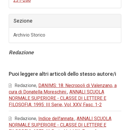
231-288
Sezione
Archivio Storico
Contenuto
Redazione
principale
dell'articolo
Dettagli
Puoi leggere altri articoli dello stesso autore/i
dell'articolo
Redazione,
DANIMS: 18. Necropoli di Valenzano, a
cura di Donatella Moreschini
,
ANNALI SCUOLA
NORMALE SUPERIORE - CLASSE DI LETTERE E
FILOSOFIA: 1995: III Serie, Vol. XXV, Fasc. 1-2
Redazione,
Indice dell'annata
,
ANNALI SCUOLA
NORMALE SUPERIORE - CLASSE DI LETTERE E