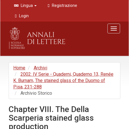
Navigazione
Lingua
Registrazione
principale
Contenuto
Login
principale
Barra
Toggle
laterale
navigat
Home
Archivi
2002: IV Serie - Quaderni, Quaderno 13, Renée
K. Burnam, The stained glass of the Duomo of
Pisa, 231-288
Archivio Storico
Chapter VIII. The Della
Scarperia stained glass
production