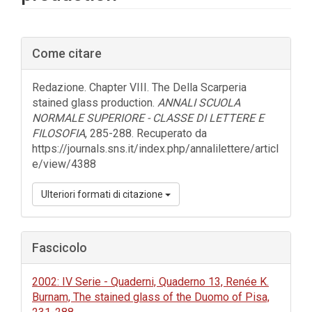
Barra
Come citare
laterale
dell'articolo
Redazione. Chapter VIII. The Della Scarperia
stained glass production.
ANNALI SCUOLA
NORMALE SUPERIORE - CLASSE DI LETTERE E
FILOSOFIA
, 285-288. Recuperato da
https://journals.sns.it/index.php/annalilettere/articl
e/view/4388
Ulteriori formati di citazione
Fascicolo
2002: IV Serie - Quaderni, Quaderno 13, Renée K.
Burnam, The stained glass of the Duomo of Pisa,