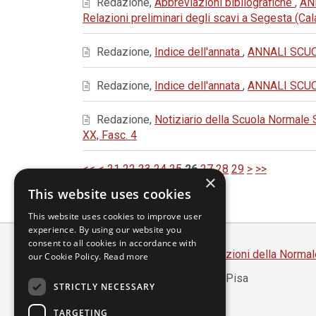
Redazione,
Abbreviazioni bibliografiche
,
AN
Relazioni preliminari degli scavi a Segesta (C
Redazione,
Indice dell'annata
,
ANNALI SCUOL
Redazione,
Indice dell'annata
,
ANNALI SCUOL
Redazione,
Notiziario della Scuola Normale
XX, Fasc. 4
<<
<
21
22
23
24
25
26
27
28
29
>
>>
×
This website uses cookies
This website uses cookies to improve user
experience. By using our website you
consent to all cookies in accordance with
Scuola Normale Superiore
-
Edizioni della Normal
our Cookie Policy.
Read more
Piazza dei Cavalieri, 7 - 56126 Pisa
STRICTLY NECESSARY
Codice fiscale 80005050507
Partita IVA 00420000507
TARGETING