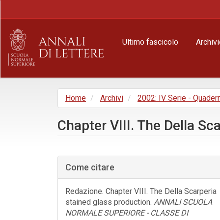
Navigazione
principale
Contenuto
principale
Ultimo fascicolo
Archivi
Barra
laterale
Home
Archivi
2002: IV Serie - Quader
Chapter VIII. The Della Sc
Barra
laterale
Come citare
dell'articolo
Redazione. Chapter VIII. The Della Scarperia
stained glass production.
ANNALI SCUOLA
NORMALE SUPERIORE - CLASSE DI