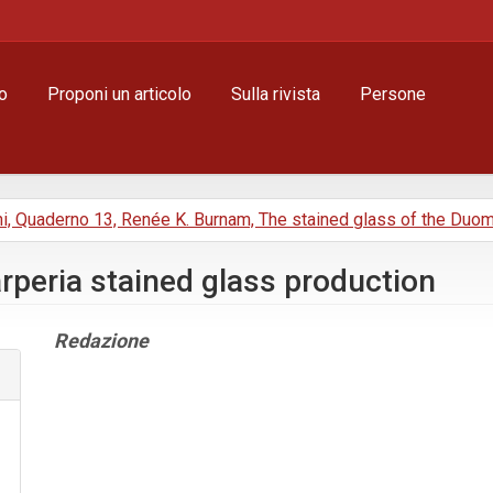
o
Proponi un articolo
Sulla rivista
Persone
ni, Quaderno 13, Renée K. Burnam, The stained glass of the Duo
arperia stained glass production
Contenuto
Redazione
principale
dell'articolo
Dettagli
dell'articolo