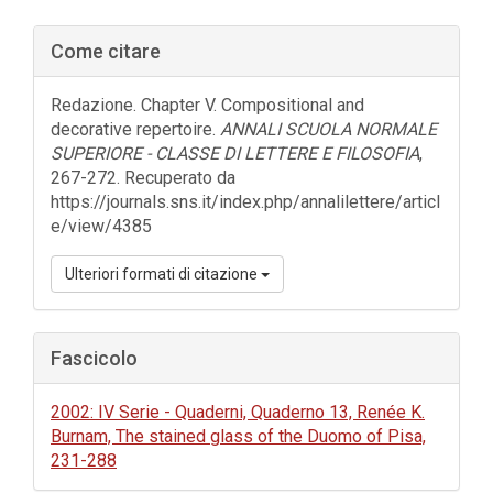
Barra
Come citare
laterale
dell'articolo
Redazione. Chapter V. Compositional and
decorative repertoire.
ANNALI SCUOLA NORMALE
SUPERIORE - CLASSE DI LETTERE E FILOSOFIA
,
267-272. Recuperato da
https://journals.sns.it/index.php/annalilettere/articl
e/view/4385
Ulteriori formati di citazione
Fascicolo
2002: IV Serie - Quaderni, Quaderno 13, Renée K.
Burnam, The stained glass of the Duomo of Pisa,
231-288