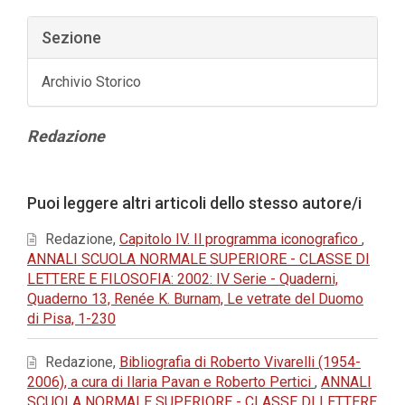
Sezione
Archivio Storico
Contenuto
Redazione
principale
dell'articolo
Dettagli
Puoi leggere altri articoli dello stesso autore/i
dell'articolo
Redazione,
Capitolo IV. Il programma iconografico
,
ANNALI SCUOLA NORMALE SUPERIORE - CLASSE DI
LETTERE E FILOSOFIA: 2002: IV Serie - Quaderni,
Quaderno 13, Renée K. Burnam, Le vetrate del Duomo
di Pisa, 1-230
Redazione,
Bibliografia di Roberto Vivarelli (1954-
2006), a cura di Ilaria Pavan e Roberto Pertici
,
ANNALI
SCUOLA NORMALE SUPERIORE - CLASSE DI LETTERE