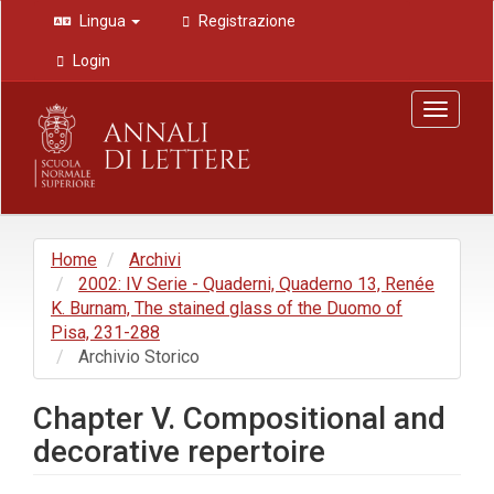
Navigazione
Lingua
Registrazione
principale
Contenuto
Login
principale
Barra
Toggle
laterale
navigat
Home
Archivi
2002: IV Serie - Quaderni, Quaderno 13, Renée
K. Burnam, The stained glass of the Duomo of
Pisa, 231-288
Archivio Storico
Chapter V. Compositional and
decorative repertoire