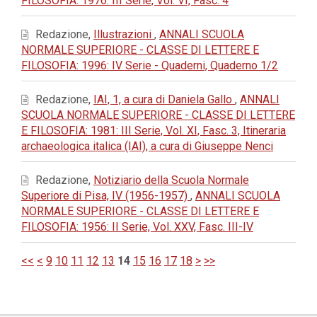
FILOSOFIA: 1976: III Serie, Vol. VI, Fasc. 4
Redazione,
Illustrazioni
,
ANNALI SCUOLA
NORMALE SUPERIORE - CLASSE DI LETTERE E
FILOSOFIA: 1996: IV Serie - Quaderni, Quaderno 1/2
Redazione,
IAI, 1, a cura di Daniela Gallo
,
ANNALI
SCUOLA NORMALE SUPERIORE - CLASSE DI LETTERE
E FILOSOFIA: 1981: III Serie, Vol. XI, Fasc. 3, Itineraria
archaeologica italica (IAI), a cura di Giuseppe Nenci
Redazione,
Notiziario della Scuola Normale
Superiore di Pisa, IV (1956-1957)
,
ANNALI SCUOLA
NORMALE SUPERIORE - CLASSE DI LETTERE E
FILOSOFIA: 1956: II Serie, Vol. XXV, Fasc. III-IV
<<
<
9
10
11
12
13
14
15
16
17
18
>
>>