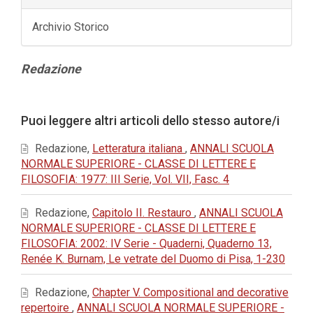
Archivio Storico
Contenuto
Redazione
principale
dell'articolo
Dettagli
Puoi leggere altri articoli dello stesso autore/i
dell'articolo
Redazione,
Letteratura italiana
,
ANNALI SCUOLA
NORMALE SUPERIORE - CLASSE DI LETTERE E
FILOSOFIA: 1977: III Serie, Vol. VII, Fasc. 4
Redazione,
Capitolo II. Restauro
,
ANNALI SCUOLA
NORMALE SUPERIORE - CLASSE DI LETTERE E
FILOSOFIA: 2002: IV Serie - Quaderni, Quaderno 13,
Renée K. Burnam, Le vetrate del Duomo di Pisa, 1-230
Redazione,
Chapter V. Compositional and decorative
repertoire
,
ANNALI SCUOLA NORMALE SUPERIORE -