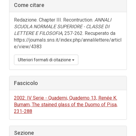
Barra
Come citare
laterale
dell'articolo
Redazione. Chapter III. Recontruction.
ANNALI
SCUOLA NORMALE SUPERIORE - CLASSE DI
LETTERE E FILOSOFIA
, 257-262. Recuperato da
https://journals.sns.it/index.php/annalilettere/articl
e/view/4383
Ulteriori formati di citazione
Fascicolo
2002: IV Serie - Quaderni, Quaderno 13, Renée K.
Burnam, The stained glass of the Duomo of Pisa,
231-288
Sezione