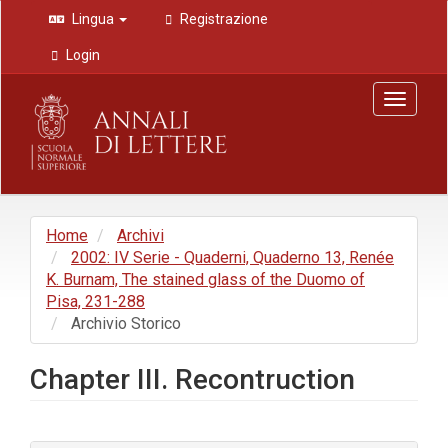
Navigazione
Lingua
Registrazione
principale
Contenuto
Login
principale
Barra
Toggle
laterale
navigat
Home
Archivi
2002: IV Serie - Quaderni, Quaderno 13, Renée
K. Burnam, The stained glass of the Duomo of
Pisa, 231-288
Archivio Storico
Chapter III. Recontruction