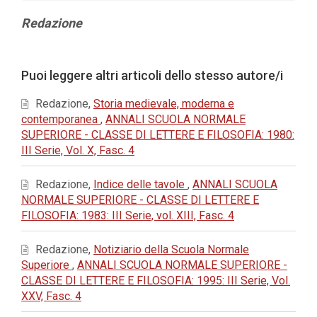
Contenuto
Redazione
principale
dell'articolo
Dettagli
Puoi leggere altri articoli dello stesso autore/i
dell'articolo
Redazione,
Storia medievale, moderna e
contemporanea
,
ANNALI SCUOLA NORMALE
SUPERIORE - CLASSE DI LETTERE E FILOSOFIA: 1980:
III Serie, Vol. X, Fasc. 4
Redazione,
Indice delle tavole
,
ANNALI SCUOLA
NORMALE SUPERIORE - CLASSE DI LETTERE E
FILOSOFIA: 1983: III Serie, vol. XIII, Fasc. 4
Redazione,
Notiziario della Scuola Normale
Superiore
,
ANNALI SCUOLA NORMALE SUPERIORE -
CLASSE DI LETTERE E FILOSOFIA: 1995: III Serie, Vol.
XXV, Fasc. 4