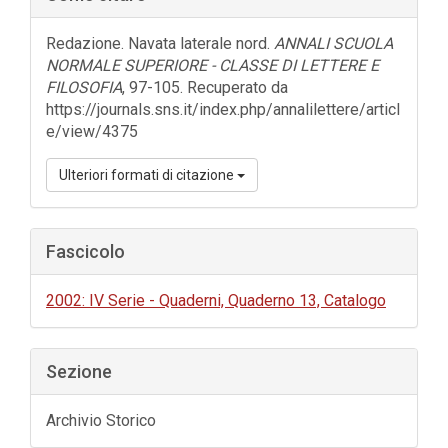
laterale
dell'articolo
Redazione. Navata laterale nord.
ANNALI SCUOLA
NORMALE SUPERIORE - CLASSE DI LETTERE E
FILOSOFIA
, 97-105. Recuperato da
https://journals.sns.it/index.php/annalilettere/articl
e/view/4375
Ulteriori formati di citazione
Fascicolo
2002: IV Serie - Quaderni, Quaderno 13, Catalogo
Sezione
Archivio Storico