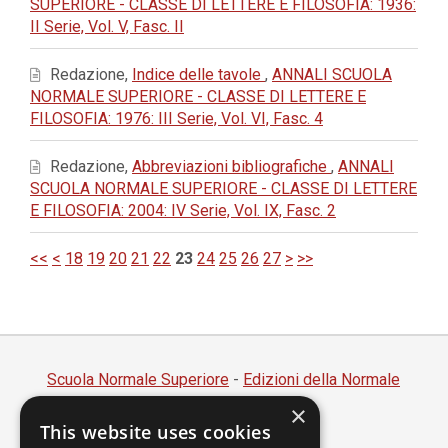
SUPERIORE - CLASSE DI LETTERE E FILOSOFIA: 1936:
II Serie, Vol. V, Fasc. II
Redazione,
Indice delle tavole
,
ANNALI SCUOLA
NORMALE SUPERIORE - CLASSE DI LETTERE E
FILOSOFIA: 1976: III Serie, Vol. VI, Fasc. 4
Redazione,
Abbreviazioni bibliografiche
,
ANNALI
SCUOLA NORMALE SUPERIORE - CLASSE DI LETTERE
E FILOSOFIA: 2004: IV Serie, Vol. IX, Fasc. 2
<<
<
18
19
20
21
22
23
24
25
26
27
>
>>
Scuola Normale Superiore
-
Edizioni della Normale
×
Piazza dei Cavalieri, 7 - 56126 Pisa
This website uses cookies
Codice fiscale 80005050507