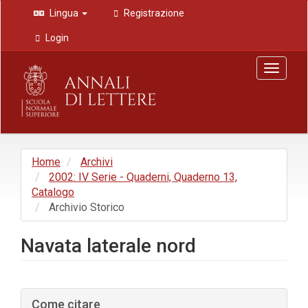
Navigazione
Lingua
Registrazione
principale
Contenuto
Login
principale
Barra
Toggle
laterale
navigat
Home
Archivi
2002: IV Serie - Quaderni, Quaderno 13,
Catalogo
Archivio Storico
Navata laterale nord
Barra
Come citare