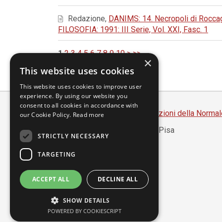
Redazione,
DANIMS: 14. Necropoli di Roccagl
FILOSOFIA: 1991: III Serie, Vol. XXI, Fasc. 1
1
2
3
4
5
6
7
8
9
10
>
>>
×
This website uses cookies
This website uses cookies to improve user
experience. By using our website you
consent to all cookies in accordance with
Scuola Normale Superiore
-
Edizioni della Normal
our Cookie Policy.
Read more
Piazza dei Cavalieri, 7 - 56126 Pisa
STRICTLY NECESSARY
Codice fiscale 80005050507
Partita IVA 00420000507
TARGETING
segreteria.annali@sns.it
ACCEPT ALL
DECLINE ALL
Accessibilità
SHOW DETAILS
Privacy
POWERED BY COOKIESCRIPT