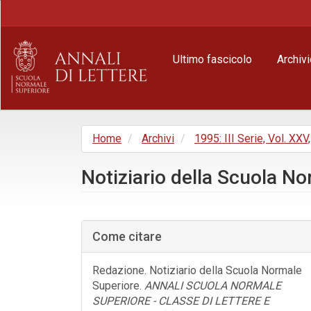
Navigazione
principale
Contenuto
principale
Ultimo fascicolo
Archivi
Barra
laterale
Home
Archivi
1995: III Serie, Vol. XXV
Notiziario della Scuola N
Barra
laterale
Come citare
dell'articolo
Redazione. Notiziario della Scuola Normale
Superiore.
ANNALI SCUOLA NORMALE
SUPERIORE - CLASSE DI LETTERE E