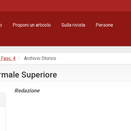
o
Proponi un articolo
Sulla rivista
Persone
, Fasc. 4
Archivio Storico
ormale Superiore
Contenuto
Redazione
principale
dell'articolo
Dettagli
dell'articolo