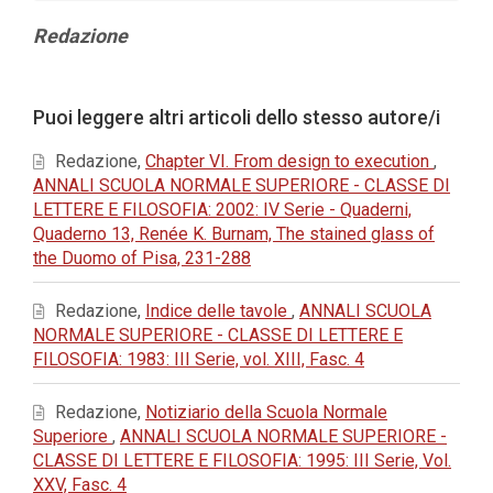
Contenuto
Redazione
principale
dell'articolo
Dettagli
Puoi leggere altri articoli dello stesso autore/i
dell'articolo
Redazione,
Chapter VI. From design to execution
,
ANNALI SCUOLA NORMALE SUPERIORE - CLASSE DI
LETTERE E FILOSOFIA: 2002: IV Serie - Quaderni,
Quaderno 13, Renée K. Burnam, The stained glass of
the Duomo of Pisa, 231-288
Redazione,
Indice delle tavole
,
ANNALI SCUOLA
NORMALE SUPERIORE - CLASSE DI LETTERE E
FILOSOFIA: 1983: III Serie, vol. XIII, Fasc. 4
Redazione,
Notiziario della Scuola Normale
Superiore
,
ANNALI SCUOLA NORMALE SUPERIORE -
CLASSE DI LETTERE E FILOSOFIA: 1995: III Serie, Vol.
XXV, Fasc. 4