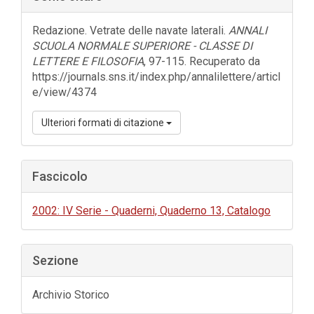
laterale
dell'articolo
Redazione. Vetrate delle navate laterali.
ANNALI
SCUOLA NORMALE SUPERIORE - CLASSE DI
LETTERE E FILOSOFIA
, 97-115. Recuperato da
https://journals.sns.it/index.php/annalilettere/articl
e/view/4374
Ulteriori formati di citazione
Fascicolo
2002: IV Serie - Quaderni, Quaderno 13, Catalogo
Sezione
Archivio Storico