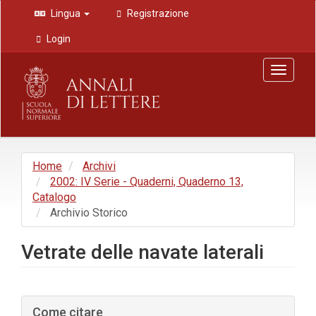
Navigazione
Lingua
Registrazione
principale
Contenuto
Login
principale
Barra
Toggle
laterale
navigat
Home
Archivi
2002: IV Serie - Quaderni, Quaderno 13,
Catalogo
Archivio Storico
Vetrate delle navate laterali
Barra
Come citare