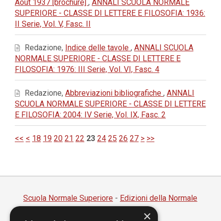
Août 1937 [brochure]
,
ANNALI SCUOLA NORMALE
SUPERIORE - CLASSE DI LETTERE E FILOSOFIA: 1936:
II Serie, Vol. V, Fasc. II
Redazione,
Indice delle tavole
,
ANNALI SCUOLA
NORMALE SUPERIORE - CLASSE DI LETTERE E
FILOSOFIA: 1976: III Serie, Vol. VI, Fasc. 4
Redazione,
Abbreviazioni bibliografiche
,
ANNALI
SCUOLA NORMALE SUPERIORE - CLASSE DI LETTERE
E FILOSOFIA: 2004: IV Serie, Vol. IX, Fasc. 2
<<
<
18
19
20
21
22
23
24
25
26
27
>
>>
Scuola Normale Superiore
-
Edizioni della Normale
×
Piazza dei Cavalieri, 7 - 56126 Pisa