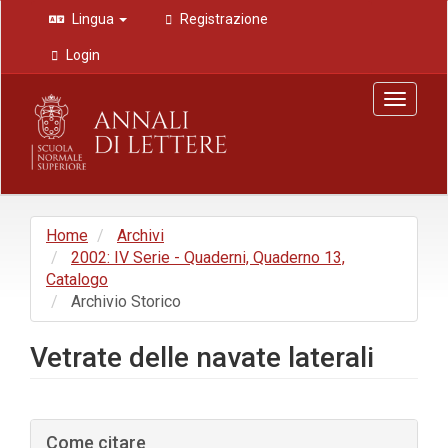
Navigazione
Lingua
Registrazione
principale
Contenuto
Login
principale
Barra
Toggle
laterale
navigat
Home
Archivi
2002: IV Serie - Quaderni, Quaderno 13,
Catalogo
Archivio Storico
Vetrate delle navate laterali
Barra
Come citare