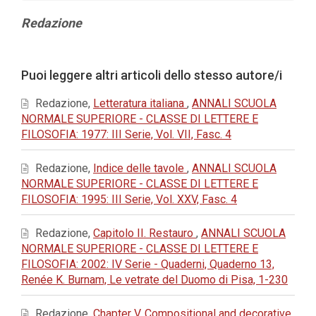
Contenuto
Redazione
principale
dell'articolo
Dettagli
Puoi leggere altri articoli dello stesso autore/i
dell'articolo
Redazione,
Letteratura italiana
,
ANNALI SCUOLA
NORMALE SUPERIORE - CLASSE DI LETTERE E
FILOSOFIA: 1977: III Serie, Vol. VII, Fasc. 4
Redazione,
Indice delle tavole
,
ANNALI SCUOLA
NORMALE SUPERIORE - CLASSE DI LETTERE E
FILOSOFIA: 1995: III Serie, Vol. XXV, Fasc. 4
Redazione,
Capitolo II. Restauro
,
ANNALI SCUOLA
NORMALE SUPERIORE - CLASSE DI LETTERE E
FILOSOFIA: 2002: IV Serie - Quaderni, Quaderno 13,
Renée K. Burnam, Le vetrate del Duomo di Pisa, 1-230
Redazione,
Chapter V. Compositional and decorative