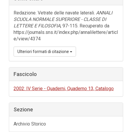
laterale
dell'articolo
Redazione. Vetrate delle navate laterali.
ANNALI
SCUOLA NORMALE SUPERIORE - CLASSE DI
LETTERE E FILOSOFIA
, 97-115. Recuperato da
https://journals.sns.it/index.php/annalilettere/articl
e/view/4374
Ulteriori formati di citazione
Fascicolo
2002: IV Serie - Quaderni, Quaderno 13, Catalogo
Sezione
Archivio Storico