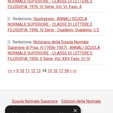
NORMALE SUPERIORE - CLASSE DI LETTERE E
FILOSOFIA: 1976: III Serie, Vol. VI, Fasc. 4
Redazione,
Illustrazioni
,
ANNALI SCUOLA
NORMALE SUPERIORE - CLASSE DI LETTERE E
FILOSOFIA: 1996: IV Serie - Quaderni, Quaderno 1/2
Redazione,
Notiziario della Scuola Normale
Superiore di Pisa, IV (1956-1957)
,
ANNALI SCUOLA
NORMALE SUPERIORE - CLASSE DI LETTERE E
FILOSOFIA: 1956: II Serie, Vol. XXV, Fasc. III-IV
<<
<
9
10
11
12
13
14
15
16
17
18
>
>>
Scuola Normale Superiore
-
Edizioni della Normale
×
Piazza dei Cavalieri, 7 - 56126 Pisa