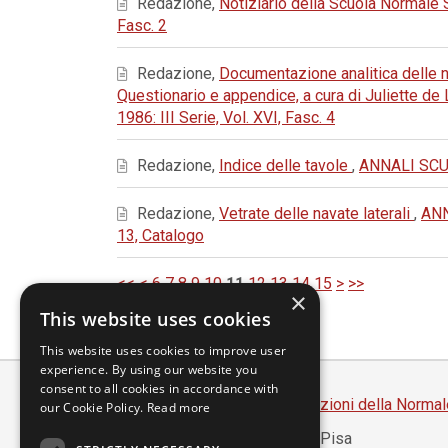
Redazione,
Notiziario della Scuola Normale
Fasc. 2
Redazione,
Documentazione analitica delle ne
Questionario e appendice, a cura di Juliette d
1986: III Serie, Vol. XVI, Fasc. 4
Redazione,
Indice delle tavole
,
ANNALI SCUO
Redazione,
Vetrate delle navate laterali
,
ANN
13, Catalogo
<<
<
6
7
8
9
10
11
12
13
14
15
>
>>
×
This website uses cookies
This website uses cookies to improve user
experience. By using our website you
consent to all cookies in accordance with
Scuola Normale Superiore
-
Edizioni della Normal
our Cookie Policy.
Read more
Piazza dei Cavalieri, 7 - 56126 Pisa