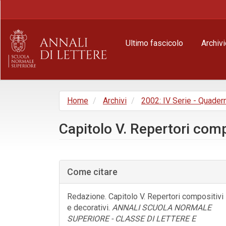
Navigazione
principale
Contenuto
principale
Ultimo fascicolo
Archivi
Barra
laterale
Home
Archivi
2002: IV Serie - Quader
Capitolo V. Repertori comp
Barra
laterale
Come citare
dell'articolo
Redazione. Capitolo V. Repertori compositivi
e decorativi.
ANNALI SCUOLA NORMALE
SUPERIORE - CLASSE DI LETTERE E