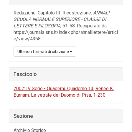
laterale
dell'articolo
Redazione. Capitolo III. Ricostruzione.
ANNALI
SCUOLA NORMALE SUPERIORE - CLASSE DI
LETTERE E FILOSOFIA
, 51-58. Recuperato da
https://journals.sns.it/index.php/annalilettere/articl
e/view/4368
Ulteriori formati di citazione
Fascicolo
2002: IV Serie - Quaderni, Quaderno 13, Renée K.
Burnam, Le vetrate del Duomo di Pisa, 1-230
Sezione
Archivio Storico