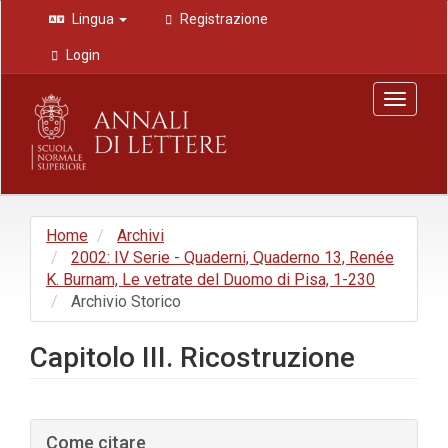
Navigazione
Lingua
Registrazione
principale
Contenuto
Login
principale
Barra
Toggle
laterale
navigat
Home
Archivi
2002: IV Serie - Quaderni, Quaderno 13, Renée
K. Burnam, Le vetrate del Duomo di Pisa, 1-230
Archivio Storico
Capitolo III. Ricostruzione
Barra
Come citare