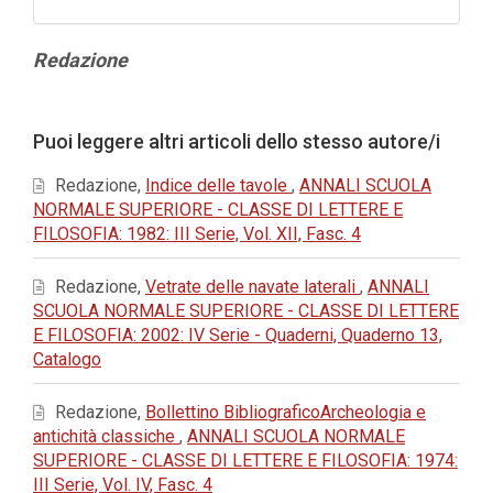
Contenuto
Redazione
principale
dell'articolo
Dettagli
Puoi leggere altri articoli dello stesso autore/i
dell'articolo
Redazione,
Indice delle tavole
,
ANNALI SCUOLA
NORMALE SUPERIORE - CLASSE DI LETTERE E
FILOSOFIA: 1982: III Serie, Vol. XII, Fasc. 4
Redazione,
Vetrate delle navate laterali
,
ANNALI
SCUOLA NORMALE SUPERIORE - CLASSE DI LETTERE
E FILOSOFIA: 2002: IV Serie - Quaderni, Quaderno 13,
Catalogo
Redazione,
Bollettino BibliograficoArcheologia e
antichità classiche
,
ANNALI SCUOLA NORMALE
SUPERIORE - CLASSE DI LETTERE E FILOSOFIA: 1974:
III Serie, Vol. IV, Fasc. 4