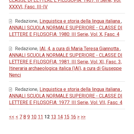
CLASSE DI LETTERE E FILOSOFIA: 1967: II Serie, Vol.
XXXVI, Fasc. III-IV
Redazione,
Linguistica e storia della lingua italiana
,
ANNALI SCUOLA NORMALE SUPERIORE - CLASSE DI
LETTERE E FILOSOFIA: 1980: III Serie, Vol. X, Fasc. 4
Redazione,
IAI, 4, a cura di Maria Teresa Giannotta
,
ANNALI SCUOLA NORMALE SUPERIORE - CLASSE DI
LETTERE E FILOSOFIA: 1981: III Serie, Vol. XI, Fasc. 3,
Itineraria archaeologica italica (IAI), a cura di Giuseppe
Nenci
Redazione,
Linguistica e storia della lingua italiana
,
ANNALI SCUOLA NORMALE SUPERIORE - CLASSE DI
LETTERE E FILOSOFIA: 1977: III Serie, Vol. VII, Fasc. 4
<<
<
7
8
9
10
11
12
13
14
15
16
>
>>