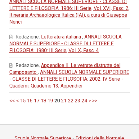
ANNALI SCUOLA NORMALE SUPERIORE - CLASSE DI
LETTERE E FILOSOFIA: 1986: III Serie, Vol. XVI, Fasc. 2,
Itineraria Archaeologica Italica (IAI), a cura di Giuseppe
Nenci
Redazione,
Letteratura italiana
,
ANNALI SCUOLA
NORMALE SUPERIORE - CLASSE DI LETTERE E
FILOSOFIA: 1980: III Serie, Vol. X, Fasc. 4
Redazione,
Appendice II. Le vetrate distrutte del
Camposanto
,
ANNALI SCUOLA NORMALE SUPERIORE
- CLASSE DI LETTERE E FILOSOFIA: 2002: IV Serie -
Quaderni, Quaderno 13, Appendici
<<
<
15
16
17
18
19
20
21
22
23
24
>
>>
Scuola Normale Superiore
-
Edizioni della Normale