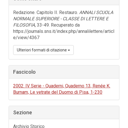
laterale
dell'articolo
Redazione. Capitolo II. Restauro.
ANNALI SCUOLA
NORMALE SUPERIORE - CLASSE DI LETTERE E
FILOSOFIA
, 33-49. Recuperato da
https://journals.sns.it/index.php/annalilettere/articl
e/view/4367
Ulteriori formati di citazione
Fascicolo
2002: IV Serie - Quaderni, Quaderno 13, Renée K.
Burnam, Le vetrate del Duomo di Pisa, 1-230
Sezione
Archivio Storico