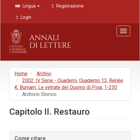
Navigazione
Lingua
Registrazione
principale
Contenuto
Login
principale
Barra
Toggle
laterale
navigat
Home
Archivi
2002: IV Serie - Quaderni, Quaderno 13, Renée
K. Burnam, Le vetrate del Duomo di Pisa, 1-230
Archivio Storico
Capitolo II. Restauro
Barra
Come citare