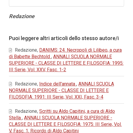
Contenuto
Redazione
principale
dell'articolo
Dettagli
Puoi leggere altri articoli dello stesso autore/i
dell'articolo
Redazione,
DANIMS: 24. Necropoli di Lilibeo, a cura
di Babette Bechtold
,
ANNALI SCUOLA NORMALE
SUPERIORE - CLASSE DI LETTERE E FILOSOFIA: 1995:
III Serie, Vol. XXV, Fasc. 1-2
Redazione,
Indice dell'annata
,
ANNALI SCUOLA
NORMALE SUPERIORE - CLASSE DI LETTERE E
FILOSOFIA: 1991: III Serie, Vol. XXI, Fasc. 3-4
Redazione,
Scritti su Aldo Capitini, a cura di Aldo
Stella
,
ANNALI SCUOLA NORMALE SUPERIORE -
CLASSE DI LETTERE E FILOSOFIA: 1975: III Serie, Vol.
V, Fasc. 1, Ricordo di Aldo Capitini