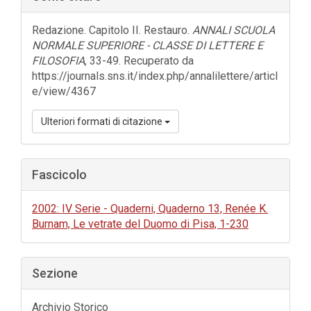
laterale
dell'articolo
Redazione. Capitolo II. Restauro.
ANNALI SCUOLA
NORMALE SUPERIORE - CLASSE DI LETTERE E
FILOSOFIA
, 33-49. Recuperato da
https://journals.sns.it/index.php/annalilettere/articl
e/view/4367
Ulteriori formati di citazione
Fascicolo
2002: IV Serie - Quaderni, Quaderno 13, Renée K.
Burnam, Le vetrate del Duomo di Pisa, 1-230
Sezione
Archivio Storico