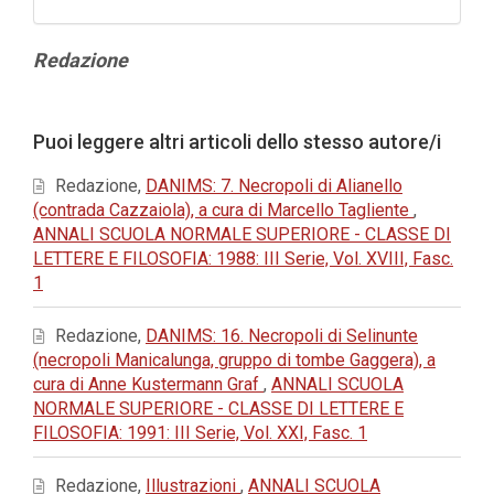
Contenuto
Redazione
principale
dell'articolo
Dettagli
Puoi leggere altri articoli dello stesso autore/i
dell'articolo
Redazione,
DANIMS: 7. Necropoli di Alianello
(contrada Cazzaiola), a cura di Marcello Tagliente
,
ANNALI SCUOLA NORMALE SUPERIORE - CLASSE DI
LETTERE E FILOSOFIA: 1988: III Serie, Vol. XVIII, Fasc.
1
Redazione,
DANIMS: 16. Necropoli di Selinunte
(necropoli Manicalunga, gruppo di tombe Gaggera), a
cura di Anne Kustermann Graf
,
ANNALI SCUOLA
NORMALE SUPERIORE - CLASSE DI LETTERE E
FILOSOFIA: 1991: III Serie, Vol. XXI, Fasc. 1
Redazione,
Illustrazioni
,
ANNALI SCUOLA