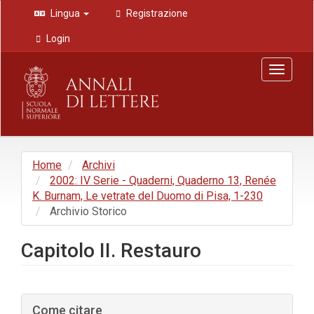
Navigazione
Lingua
Registrazione
principale
Contenuto
Login
principale
Barra
Toggle
laterale
navigat
Home
Archivi
2002: IV Serie - Quaderni, Quaderno 13, Renée
K. Burnam, Le vetrate del Duomo di Pisa, 1-230
Archivio Storico
Capitolo II. Restauro
Barra
Come citare