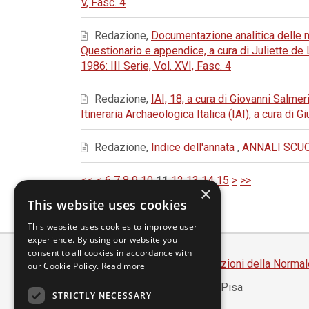
V, Fasc. 4
Redazione,
Documentazione analitica delle ne
Questionario e appendice, a cura di Juliette d
1986: III Serie, Vol. XVI, Fasc. 4
Redazione,
IAI, 18, a cura di Giovanni Salmer
Itineraria Archaeologica Italica (IAI), a cura di
Redazione,
Indice dell'annata
,
ANNALI SCUOL
<<
<
6
7
8
9
10
11
12
13
14
15
>
>>
×
This website uses cookies
This website uses cookies to improve user
experience. By using our website you
consent to all cookies in accordance with
Scuola Normale Superiore
-
Edizioni della Normal
our Cookie Policy.
Read more
Piazza dei Cavalieri, 7 - 56126 Pisa
STRICTLY NECESSARY
Codice fiscale 80005050507