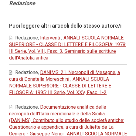
Contenuto
Redazione
principale
dell'articolo
Dettagli
Puoi leggere altri articoli dello stesso autore/i
dell'articolo
Redazione,
Interventi
,
ANNALI SCUOLA NORMALE
SUPERIORE - CLASSE DI LETTERE E FILOSOFIA: 1978:
III Serie, Vol. VIII, Fasc. 3, Seminario sulle scritture
dell'Anatolia antica
Redazione,
DANIMS: 21. Necropoli di Mesagne, a
cura di Donatella Moreschini
,
ANNALI SCUOLA
NORMALE SUPERIORE - CLASSE DI LETTERE E
FILOSOFIA: 1995: III Serie, Vol. XXV, Fasc. 1-2
Redazione,
Documentazione analitica delle
necropoli dell'Italia meridionale e della Sicilia
(DANIMS). Contributo allo studio delle società antiche:
Questionario e appendice, a cura di Juliette de La
Genière - Giuseppe Nenci
,
ANNALI SCUOLA NORMALE