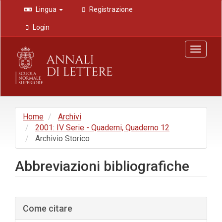
Navigazione
Lingua
Registrazione
principale
Contenuto
Login
principale
Barra
Toggle
laterale
navigat
Home
Archivi
2001: IV Serie - Quaderni, Quaderno 12
Archivio Storico
Abbreviazioni bibliografiche
Barra
Come citare
laterale