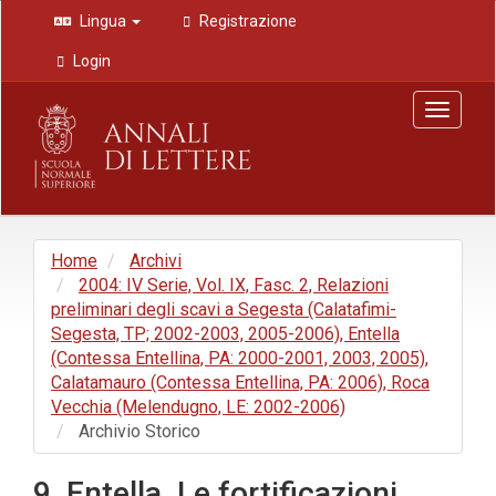
Navigazione
Lingua
Registrazione
principale
Contenuto
Login
principale
Barra
Toggle
laterale
navigat
Home
Archivi
2004: IV Serie, Vol. IX, Fasc. 2, Relazioni
preliminari degli scavi a Segesta (Calatafimi-
Segesta, TP; 2002-2003, 2005-2006), Entella
(Contessa Entellina, PA: 2000-2001, 2003, 2005),
Calatamauro (Contessa Entellina, PA: 2006), Roca
Vecchia (Melendugno, LE: 2002-2006)
Archivio Storico
9. Entella. Le fortificazioni.