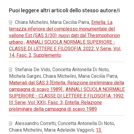
dell'articolo
Dettagli
Puoi leggere altri articoli dello stesso autore/i
dell'articolo
Chiara Michelini, Maria Cecilia Parra,
Entella. La
terrazza inferiore del complesso monumentale del
vallone Est (SAS 3/30): nuovi dati dal Thesmophorion
urbano
,
ANNALI SCUOLA NORMALE SUPERIORE -
CLASSE DI LETTERE E FILOSOFIA: 2022: V Serie, Vol.
14, Fasc. 2, Supplemento
Stefania De Vido, Concetta Antonella Di Noto,
Michela Gargini, Chiara Michelini, Maria Cecilia Parra,
Materiali dal SAS 3 [Entella. Relazione preliminare della
campagna di scavo 1989]
,
ANNALI SCUOLA NORMALE
SUPERIORE - CLASSE DI LETTERE E FILOSOFIA: 1992:
III Serie, Vol. XXII, Fasc. 3, Entella. Relazione
preliminare della campagna di scavo 1989
Alessandro Corretti, Concetta Antonella Di Noto,
Chiara Michelini, Maria Adelaide Vaggioli,
13.