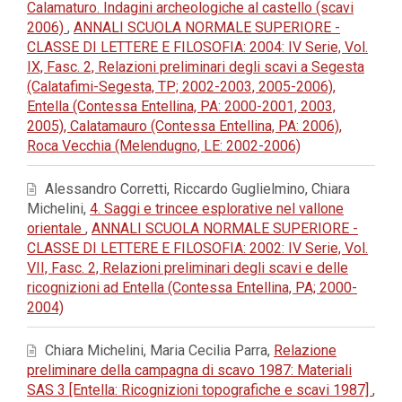
Calamaturo. Indagini archeologiche al castello (scavi
2006)
,
ANNALI SCUOLA NORMALE SUPERIORE -
CLASSE DI LETTERE E FILOSOFIA: 2004: IV Serie, Vol.
IX, Fasc. 2, Relazioni preliminari degli scavi a Segesta
(Calatafimi-Segesta, TP; 2002-2003, 2005-2006),
Entella (Contessa Entellina, PA: 2000-2001, 2003,
2005), Calatamauro (Contessa Entellina, PA: 2006),
Roca Vecchia (Melendugno, LE: 2002-2006)
Alessandro Corretti, Riccardo Guglielmino, Chiara
Michelini,
4. Saggi e trincee esplorative nel vallone
orientale
,
ANNALI SCUOLA NORMALE SUPERIORE -
CLASSE DI LETTERE E FILOSOFIA: 2002: IV Serie, Vol.
VII, Fasc. 2, Relazioni preliminari degli scavi e delle
ricognizioni ad Entella (Contessa Entellina, PA; 2000-
2004)
Chiara Michelini, Maria Cecilia Parra,
Relazione
preliminare della campagna di scavo 1987: Materiali
SAS 3 [Entella: Ricognizioni topografiche e scavi 1987]
,