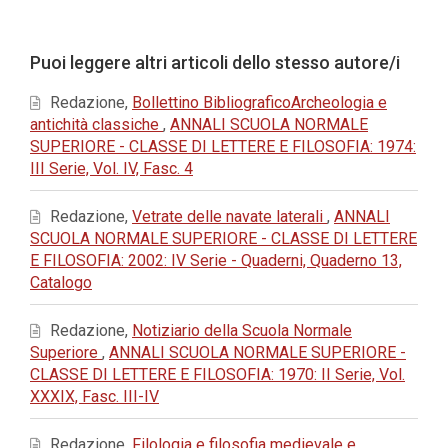
principale
dell'articolo
Dettagli
Puoi leggere altri articoli dello stesso autore/i
dell'articolo
Redazione,
Bollettino BibliograficoArcheologia e
antichità classiche
,
ANNALI SCUOLA NORMALE
SUPERIORE - CLASSE DI LETTERE E FILOSOFIA: 1974:
III Serie, Vol. IV, Fasc. 4
Redazione,
Vetrate delle navate laterali
,
ANNALI
SCUOLA NORMALE SUPERIORE - CLASSE DI LETTERE
E FILOSOFIA: 2002: IV Serie - Quaderni, Quaderno 13,
Catalogo
Redazione,
Notiziario della Scuola Normale
Superiore
,
ANNALI SCUOLA NORMALE SUPERIORE -
CLASSE DI LETTERE E FILOSOFIA: 1970: II Serie, Vol.
XXXIX, Fasc. III-IV
Redazione,
Filologia e filosofia medievale e