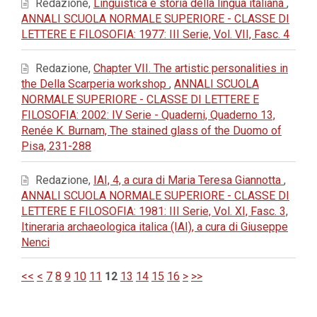
Redazione,
Linguistica e storia della lingua italiana
,
ANNALI SCUOLA NORMALE SUPERIORE - CLASSE DI
LETTERE E FILOSOFIA: 1977: III Serie, Vol. VII, Fasc. 4
Redazione,
Chapter VII. The artistic personalities in
the Della Scarperia workshop
,
ANNALI SCUOLA
NORMALE SUPERIORE - CLASSE DI LETTERE E
FILOSOFIA: 2002: IV Serie - Quaderni, Quaderno 13,
Renée K. Burnam, The stained glass of the Duomo of
Pisa, 231-288
Redazione,
IAI, 4, a cura di Maria Teresa Giannotta
,
ANNALI SCUOLA NORMALE SUPERIORE - CLASSE DI
LETTERE E FILOSOFIA: 1981: III Serie, Vol. XI, Fasc. 3,
Itineraria archaeologica italica (IAI), a cura di Giuseppe
Nenci
<<
<
7
8
9
10
11
12
13
14
15
16
>
>>