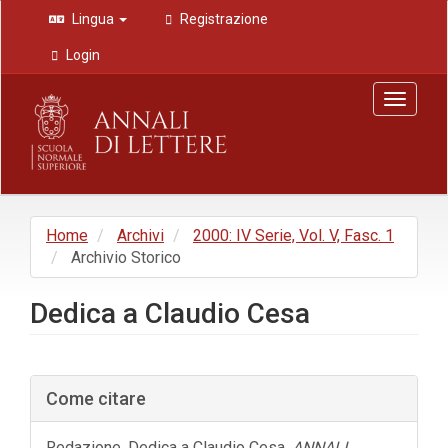
Navigazione
Lingua
Registrazione
principale
Contenuto
Login
principale
Barra
Toggle
laterale
navigat
Home
Archivi
2000: IV Serie, Vol. V, Fasc. 1
Archivio Storico
Dedica a Claudio Cesa
Barra
Come citare
laterale
dell'articolo
Redazione. Dedica a Claudio Cesa.
ANNALI