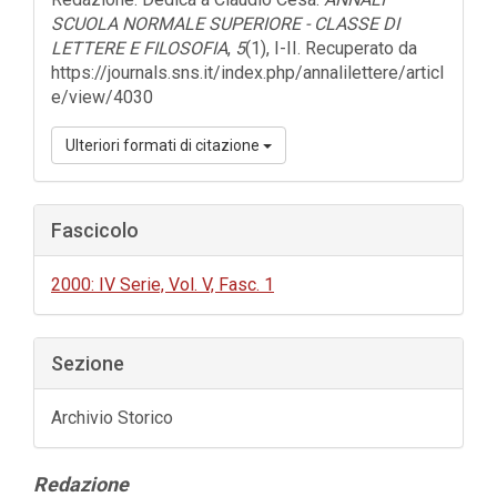
SCUOLA NORMALE SUPERIORE - CLASSE DI
LETTERE E FILOSOFIA
,
5
(1), I-II. Recuperato da
https://journals.sns.it/index.php/annalilettere/articl
e/view/4030
Ulteriori formati di citazione
Fascicolo
2000: IV Serie, Vol. V, Fasc. 1
Sezione
Archivio Storico
Contenuto
Redazione