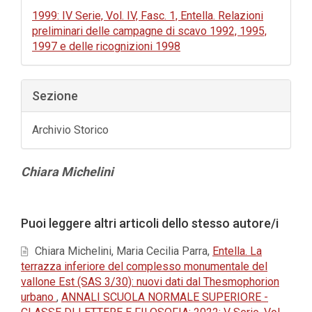
1999: IV Serie, Vol. IV, Fasc. 1, Entella. Relazioni
preliminari delle campagne di scavo 1992, 1995,
1997 e delle ricognizioni 1998
Sezione
Archivio Storico
Contenuto
Chiara Michelini
principale
dell'articolo
Dettagli
Puoi leggere altri articoli dello stesso autore/i
dell'articolo
Chiara Michelini, Maria Cecilia Parra,
Entella. La
terrazza inferiore del complesso monumentale del
vallone Est (SAS 3/30): nuovi dati dal Thesmophorion
urbano
,
ANNALI SCUOLA NORMALE SUPERIORE -