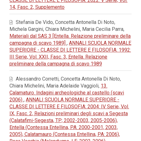
CLASSE DI LETTERE E FILOSOFIA: 2022: V Serie, Vol.
14, Fasc. 2, Supplemento
Stefania De Vido, Concetta Antonella Di Noto,
Michela Gargini, Chiara Michelini, Maria Cecilia Parra,
Materiali dal SAS 3 [Entella. Relazione preliminare della
campagna di scavo 1989]
,
ANNALI SCUOLA NORMALE
SUPERIORE - CLASSE DI LETTERE E FILOSOFIA: 1992:
III Serie, Vol. XXII, Fasc. 3, Entella. Relazione
preliminare della campagna di scavo 1989
Alessandro Corretti, Concetta Antonella Di Noto,
Chiara Michelini, Maria Adelaide Vaggioli,
13.
Calamaturo. Indagini archeologiche al castello (scavi
2006)
,
ANNALI SCUOLA NORMALE SUPERIORE -
CLASSE DI LETTERE E FILOSOFIA: 2004: IV Serie, Vol.
IX, Fasc. 2, Relazioni preliminari degli scavi a Segesta
(Calatafimi-Segesta, TP; 2002-2003, 2005-2006),
Entella (Contessa Entellina, PA: 2000-2001, 2003,
2005), Calatamauro (Contessa Entellina, PA: 2006),