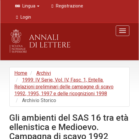
Navigazione
Lingua
Registrazione
principale
Contenuto
Login
principale
Barra
Toggle
laterale
navigat
Home
Archivi
1999: IV Serie, Vol. IV, Fasc. 1, Entella.
Relazioni preliminari delle campagne di scavo
1992, 1995, 1997 e delle ricognizioni 1998
Archivio Storico
Gli ambienti del SAS 16 tra età
ellenistica e Medioevo.
Campagna di scavo 1992