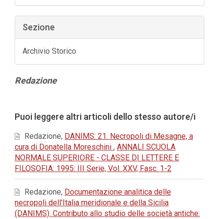
Sezione
Archivio Storico
Contenuto
Redazione
principale
dell'articolo
Dettagli
Puoi leggere altri articoli dello stesso autore/i
dell'articolo
Redazione,
DANIMS: 21. Necropoli di Mesagne, a
cura di Donatella Moreschini
,
ANNALI SCUOLA
NORMALE SUPERIORE - CLASSE DI LETTERE E
FILOSOFIA: 1995: III Serie, Vol. XXV, Fasc. 1-2
Redazione,
Documentazione analitica delle
necropoli dell'Italia meridionale e della Sicilia
(DANIMS). Contributo allo studio delle società antiche: