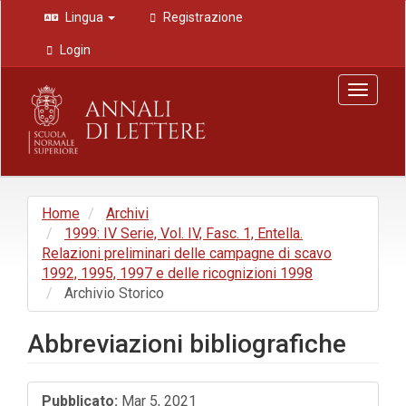
Navigazione
Lingua
Registrazione
principale
Contenuto
Login
principale
Barra
Toggle
laterale
navigat
Home
Archivi
1999: IV Serie, Vol. IV, Fasc. 1, Entella.
Relazioni preliminari delle campagne di scavo
1992, 1995, 1997 e delle ricognizioni 1998
Archivio Storico
Abbreviazioni bibliografiche
Barra
Pubblicato:
Mar 5, 2021