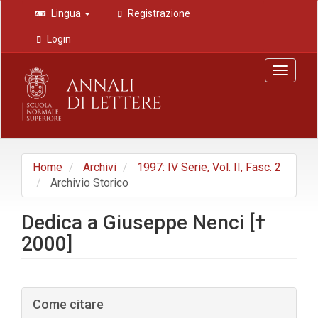
Navigazione
Lingua
Registrazione
principale
Contenuto
Login
principale
Barra
Toggle
laterale
navigat
Home
Archivi
1997: IV Serie, Vol. II, Fasc. 2
Archivio Storico
Dedica a Giuseppe Nenci [†
2000]
Barra
Come citare
laterale