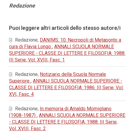
Contenuto
Redazione
principale
dell'articolo
Dettagli
Puoi leggere altri articoli dello stesso autore/i
dell'articolo
Redazione,
DANIMS: 10. Necropoli di Metaponto a
cura di Flavia Longo
,
ANNALI SCUOLA NORMALE
SUPERIORE - CLASSE DI LETTERE E FILOSOFIA: 1988:
III Serie, Vol. XVIII, Fasc. 1
Redazione,
Notiziario della Scuola Normale
Superiore
,
ANNALI SCUOLA NORMALE SUPERIORE -
CLASSE DI LETTERE E FILOSOFIA: 1986: III Serie, Vol.
XVI, Fasc. 4
Redazione,
In memoria di Arnaldo Momigliano
(1908-1987)
,
ANNALI SCUOLA NORMALE SUPERIORE
- CLASSE DI LETTERE E FILOSOFIA: 1988: III Serie,
Vol. XVIII, Fasc. 2