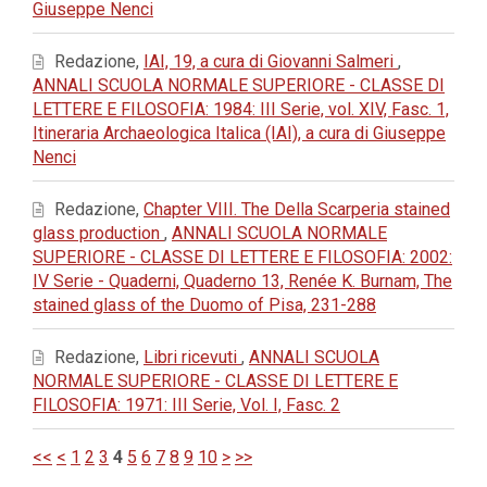
Giuseppe Nenci
Redazione,
IAI, 19, a cura di Giovanni Salmeri
,
ANNALI SCUOLA NORMALE SUPERIORE - CLASSE DI
LETTERE E FILOSOFIA: 1984: III Serie, vol. XIV, Fasc. 1,
Itineraria Archaeologica Italica (IAI), a cura di Giuseppe
Nenci
Redazione,
Chapter VIII. The Della Scarperia stained
glass production
,
ANNALI SCUOLA NORMALE
SUPERIORE - CLASSE DI LETTERE E FILOSOFIA: 2002:
IV Serie - Quaderni, Quaderno 13, Renée K. Burnam, The
stained glass of the Duomo of Pisa, 231-288
Redazione,
Libri ricevuti
,
ANNALI SCUOLA
NORMALE SUPERIORE - CLASSE DI LETTERE E
FILOSOFIA: 1971: III Serie, Vol. I, Fasc. 2
<<
<
1
2
3
4
5
6
7
8
9
10
>
>>