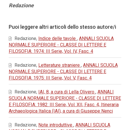
Contenuto
Redazione
principale
dell'articolo
Dettagli
Puoi leggere altri articoli dello stesso autore/i
dell'articolo
Redazione,
Indice delle tavole
,
ANNALI SCUOLA
NORMALE SUPERIORE - CLASSE DI LETTERE E
FILOSOFIA: 1974: III Serie, Vol. IV, Fasc. 4
Redazione,
Letterature straniere
,
ANNALI SCUOLA
NORMALE SUPERIORE - CLASSE DI LETTERE E
FILOSOFIA: 1975: III Serie, Vol. V, Fasc. 4
Redazione,
IAI, 8, a cura di Lella Olivero
,
ANNALI
SCUOLA NORMALE SUPERIORE - CLASSE DI LETTERE
E FILOSOFIA: 1982: III Serie, Vol. XII, Fasc. 4, Itineraria
Archaeologica Italica (IAI), a cura di Giuseppe Nenci
Redazione,
Note introduttive
,
ANNALI SCUOLA