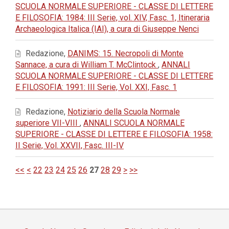
SCUOLA NORMALE SUPERIORE - CLASSE DI LETTERE
E FILOSOFIA: 1984: III Serie, vol. XIV, Fasc. 1, Itineraria
Archaeologica Italica (IAI), a cura di Giuseppe Nenci
Redazione,
DANIMS: 15. Necropoli di Monte
Sannace, a cura di William T. McClintock
,
ANNALI
SCUOLA NORMALE SUPERIORE - CLASSE DI LETTERE
E FILOSOFIA: 1991: III Serie, Vol. XXI, Fasc. 1
Redazione,
Notiziario della Scuola Normale
superiore VII-VIII
,
ANNALI SCUOLA NORMALE
SUPERIORE - CLASSE DI LETTERE E FILOSOFIA: 1958:
II Serie, Vol. XXVII, Fasc. III-IV
<<
<
22
23
24
25
26
27
28
29
>
>>