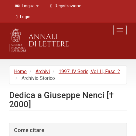
Navigazione
Lingua
Registrazione
principale
Contenuto
Login
principale
Barra
Toggle
laterale
navigat
Home
Archivi
1997: IV Serie, Vol. II, Fasc. 2
Archivio Storico
Dedica a Giuseppe Nenci [†
2000]
Barra
Come citare
laterale