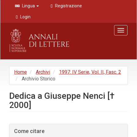
Navigazione
Lingua
Registrazione
principale
Contenuto
Login
principale
Barra
Toggle
laterale
navigat
Home
Archivi
1997: IV Serie, Vol. II, Fasc. 2
Archivio Storico
Dedica a Giuseppe Nenci [†
2000]
Barra
Come citare
laterale