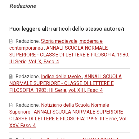
Contenuto
Redazione
principale
dell'articolo
Dettagli
Puoi leggere altri articoli dello stesso autore/i
dell'articolo
Redazione,
Storia medievale, moderna e
contemporanea
,
ANNALI SCUOLA NORMALE
SUPERIORE - CLASSE DI LETTERE E FILOSOFIA: 1980:
III Serie, Vol. X, Fasc. 4
Redazione,
Indice delle tavole
,
ANNALI SCUOLA
NORMALE SUPERIORE - CLASSE DI LETTERE E
FILOSOFIA: 1983: III Serie, vol. XIII, Fasc. 4
Redazione,
Notiziario della Scuola Normale
Superiore
,
ANNALI SCUOLA NORMALE SUPERIORE -
CLASSE DI LETTERE E FILOSOFIA: 1995: III Serie, Vol.
XXV, Fasc. 4