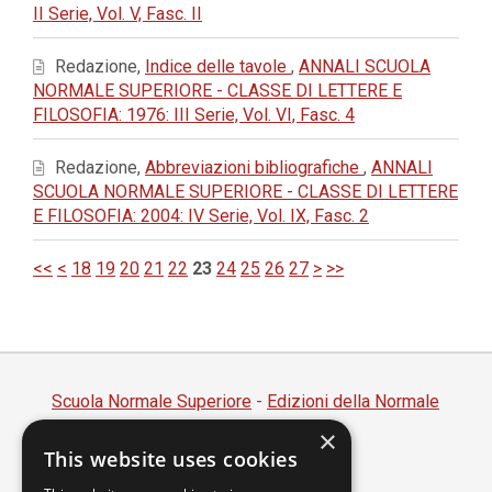
II Serie, Vol. V, Fasc. II
Redazione,
Indice delle tavole
,
ANNALI SCUOLA
NORMALE SUPERIORE - CLASSE DI LETTERE E
FILOSOFIA: 1976: III Serie, Vol. VI, Fasc. 4
Redazione,
Abbreviazioni bibliografiche
,
ANNALI
SCUOLA NORMALE SUPERIORE - CLASSE DI LETTERE
E FILOSOFIA: 2004: IV Serie, Vol. IX, Fasc. 2
<<
<
18
19
20
21
22
23
24
25
26
27
>
>>
Scuola Normale Superiore
-
Edizioni della Normale
×
Piazza dei Cavalieri, 7 - 56126 Pisa
This website uses cookies
Codice fiscale 80005050507
Partita IVA 00420000507