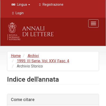
Navigazione
Lingua
Registrazione
principale
Contenuto
Login
principale
Barra
Toggle
laterale
navigat
Home
Archivi
1995: III Serie, Vol. XXV, Fasc. 4
Archivio Storico
Indice dell'annata
Barra
Come citare
laterale