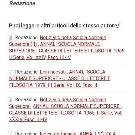
Contenuto
Redazione
principale
dell'articolo
Dettagli
Puoi leggere altri articoli dello stesso autore/i
dell'articolo
Redazione,
Notiziario della Scuola Normale
Superiore (II)
,
ANNALI SCUOLA NORMALE
SUPERIORE - CLASSE DI LETTERE E FILOSOFIA: 1955:
II Serie, Vol. XXIV, Fasc. III-IV
Redazione,
Libri ricevuti
,
ANNALI SCUOLA
NORMALE SUPERIORE - CLASSE DI LETTERE E
FILOSOFIA: 1979: III Serie, Vol. IX, Fasc. 4
Redazione,
Notiziario della Scuola Normale
Superiore
,
ANNALI SCUOLA NORMALE SUPERIORE -
CLASSE DI LETTERE E FILOSOFIA: 1965: II Serie, Vol.
XXXIV, Fasc. III-IV
Redazione,
Indice dell'annata
,
ANNALI SCUOLA