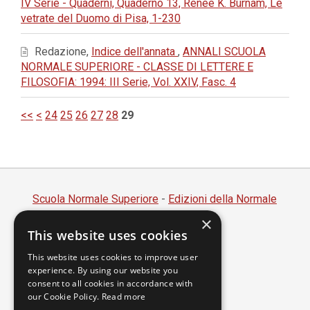
IV Serie - Quaderni, Quaderno 13, Renée K. Burnam, Le
vetrate del Duomo di Pisa, 1-230
Redazione,
Indice dell'annata
,
ANNALI SCUOLA
NORMALE SUPERIORE - CLASSE DI LETTERE E
FILOSOFIA: 1994: III Serie, Vol. XXIV, Fasc. 4
<<
<
24
25
26
27
28
29
Scuola Normale Superiore
-
Edizioni della Normale
×
Piazza dei Cavalieri, 7 - 56126 Pisa
This website uses cookies
Codice fiscale 80005050507
Partita IVA 00420000507
This website uses cookies to improve user
experience. By using our website you
segreteria.annali@sns.it
consent to all cookies in accordance with
our Cookie Policy.
Read more
Accessibilità