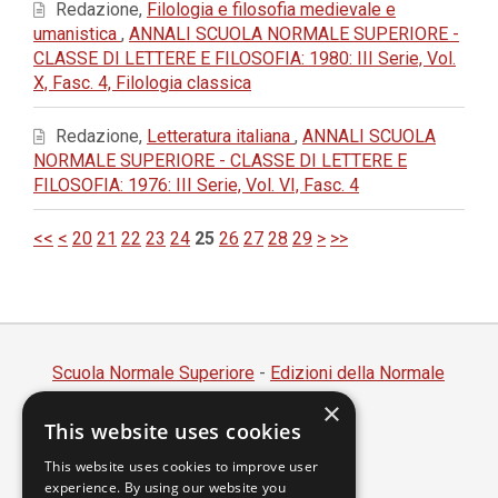
Redazione,
Filologia e filosofia medievale e
umanistica
,
ANNALI SCUOLA NORMALE SUPERIORE -
CLASSE DI LETTERE E FILOSOFIA: 1980: III Serie, Vol.
X, Fasc. 4, Filologia classica
Redazione,
Letteratura italiana
,
ANNALI SCUOLA
NORMALE SUPERIORE - CLASSE DI LETTERE E
FILOSOFIA: 1976: III Serie, Vol. VI, Fasc. 4
<<
<
20
21
22
23
24
25
26
27
28
29
>
>>
Scuola Normale Superiore
-
Edizioni della Normale
×
Piazza dei Cavalieri, 7 - 56126 Pisa
This website uses cookies
Codice fiscale 80005050507
Partita IVA 00420000507
This website uses cookies to improve user
experience. By using our website you