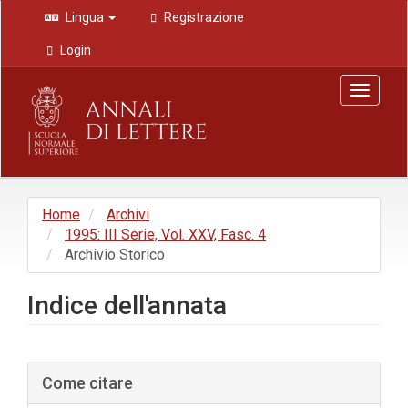
Navigazione
Lingua
Registrazione
principale
Contenuto
Login
principale
Barra
Toggle
laterale
navigat
Home
Archivi
1995: III Serie, Vol. XXV, Fasc. 4
Archivio Storico
Indice dell'annata
Barra
Come citare
laterale