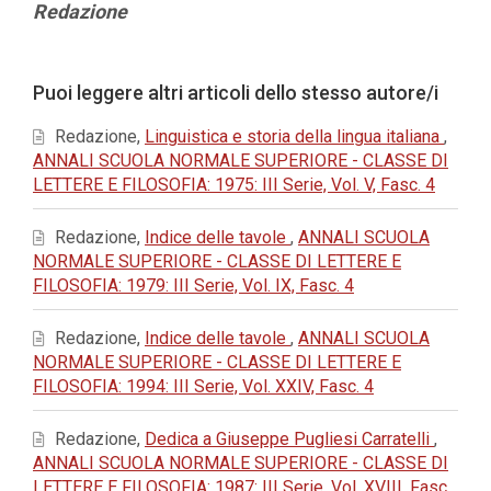
Contenuto
Redazione
principale
dell'articolo
Dettagli
Puoi leggere altri articoli dello stesso autore/i
dell'articolo
Redazione,
Linguistica e storia della lingua italiana
,
ANNALI SCUOLA NORMALE SUPERIORE - CLASSE DI
LETTERE E FILOSOFIA: 1975: III Serie, Vol. V, Fasc. 4
Redazione,
Indice delle tavole
,
ANNALI SCUOLA
NORMALE SUPERIORE - CLASSE DI LETTERE E
FILOSOFIA: 1979: III Serie, Vol. IX, Fasc. 4
Redazione,
Indice delle tavole
,
ANNALI SCUOLA
NORMALE SUPERIORE - CLASSE DI LETTERE E
FILOSOFIA: 1994: III Serie, Vol. XXIV, Fasc. 4
Redazione,
Dedica a Giuseppe Pugliesi Carratelli
,
ANNALI SCUOLA NORMALE SUPERIORE - CLASSE DI
LETTERE E FILOSOFIA: 1987: III Serie, Vol. XVIII, Fasc.