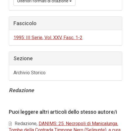
Ulteriori formati di citazione
Fascicolo
1995: III Serie, Vol. XXV, Fasc. 1-2
Sezione
Archivio Storico
Contenuto
Redazione
principale
dell'articolo
Dettagli
Puoi leggere altri articoli dello stesso autore/i
dell'articolo
Redazione,
DANIMS: 25. Necropoli di Manicalunga.
Tombe della Contrada Timpone Nero (Selinunte), a cura