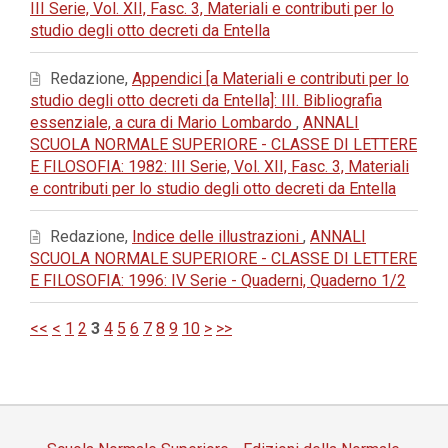
III Serie, Vol. XII, Fasc. 3, Materiali e contributi per lo
studio degli otto decreti da Entella
Redazione,
Appendici [a Materiali e contributi per lo
studio degli otto decreti da Entella]: III. Bibliografia
essenziale, a cura di Mario Lombardo
,
ANNALI
SCUOLA NORMALE SUPERIORE - CLASSE DI LETTERE
E FILOSOFIA: 1982: III Serie, Vol. XII, Fasc. 3, Materiali
e contributi per lo studio degli otto decreti da Entella
Redazione,
Indice delle illustrazioni
,
ANNALI
SCUOLA NORMALE SUPERIORE - CLASSE DI LETTERE
E FILOSOFIA: 1996: IV Serie - Quaderni, Quaderno 1/2
<<
<
1
2
3
4
5
6
7
8
9
10
>
>>