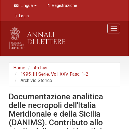
Navigazione
Lingua
Registrazione
principale
Contenuto
Login
principale
Barra
Toggle
laterale
navigat
Home
Archivi
1995: III Serie, Vol. XXV, Fasc. 1-2
Archivio Storico
Documentazione analitica
delle necropoli dell'Italia
Meridionale e della Sicilia
(DANIMS). Contributo allo