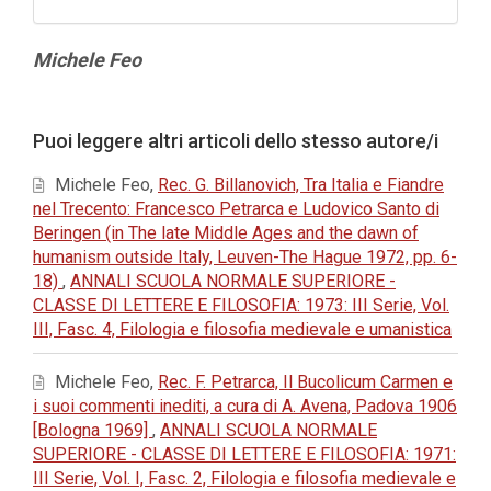
Contenuto
Michele Feo
principale
dell'articolo
Dettagli
Puoi leggere altri articoli dello stesso autore/i
dell'articolo
Michele Feo,
Rec. G. Billanovich, Tra Italia e Fiandre
nel Trecento: Francesco Petrarca e Ludovico Santo di
Beringen (in The late Middle Ages and the dawn of
humanism outside Italy, Leuven-The Hague 1972, pp. 6-
18)
,
ANNALI SCUOLA NORMALE SUPERIORE -
CLASSE DI LETTERE E FILOSOFIA: 1973: III Serie, Vol.
III, Fasc. 4, Filologia e filosofia medievale e umanistica
Michele Feo,
Rec. F. Petrarca, Il Bucolicum Carmen e
i suoi commenti inediti, a cura di A. Avena, Padova 1906
[Bologna 1969]
,
ANNALI SCUOLA NORMALE
SUPERIORE - CLASSE DI LETTERE E FILOSOFIA: 1971:
III Serie, Vol. I, Fasc. 2, Filologia e filosofia medievale e