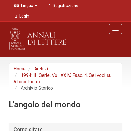
Navigazione
Lingua
Registrazione
principale
Contenuto
Login
principale
Barra
Toggle
laterale
navigat
Home
Archivi
1994: III Serie, Vol. XXIV, Fasc. 4, Sei voci su
Albino Pierro
Archivio Storico
L'angolo del mondo
Barra
Come citare