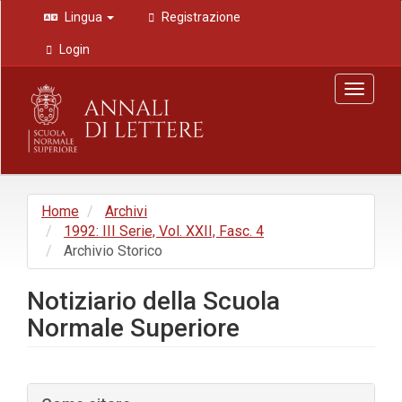
Navigazione
Lingua
Registrazione
principale
Contenuto
Login
principale
Barra
Toggle
laterale
navigat
Home
Archivi
1992: III Serie, Vol. XXII, Fasc. 4
Archivio Storico
Notiziario della Scuola
Normale Superiore
Barra