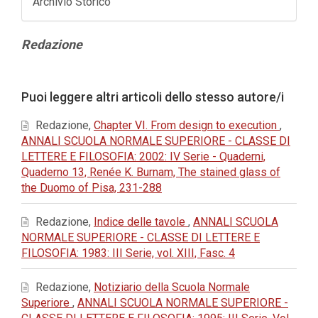
Archivio Storico
Contenuto
Redazione
principale
dell'articolo
Dettagli
Puoi leggere altri articoli dello stesso autore/i
dell'articolo
Redazione,
Chapter VI. From design to execution
,
ANNALI SCUOLA NORMALE SUPERIORE - CLASSE DI
LETTERE E FILOSOFIA: 2002: IV Serie - Quaderni,
Quaderno 13, Renée K. Burnam, The stained glass of
the Duomo of Pisa, 231-288
Redazione,
Indice delle tavole
,
ANNALI SCUOLA
NORMALE SUPERIORE - CLASSE DI LETTERE E
FILOSOFIA: 1983: III Serie, vol. XIII, Fasc. 4
Redazione,
Notiziario della Scuola Normale
Superiore
,
ANNALI SCUOLA NORMALE SUPERIORE -