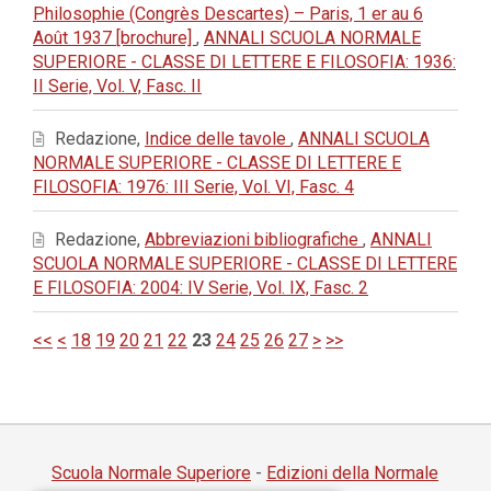
Philosophie (Congrès Descartes) – Paris, 1 er au 6
Août 1937 [brochure]
,
ANNALI SCUOLA NORMALE
SUPERIORE - CLASSE DI LETTERE E FILOSOFIA: 1936:
II Serie, Vol. V, Fasc. II
Redazione,
Indice delle tavole
,
ANNALI SCUOLA
NORMALE SUPERIORE - CLASSE DI LETTERE E
FILOSOFIA: 1976: III Serie, Vol. VI, Fasc. 4
Redazione,
Abbreviazioni bibliografiche
,
ANNALI
SCUOLA NORMALE SUPERIORE - CLASSE DI LETTERE
E FILOSOFIA: 2004: IV Serie, Vol. IX, Fasc. 2
<<
<
18
19
20
21
22
23
24
25
26
27
>
>>
Scuola Normale Superiore
-
Edizioni della Normale