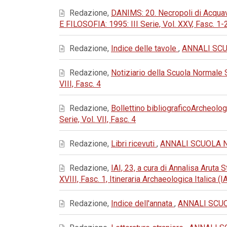
Redazione,
DANIMS: 20. Necropoli di Acquavi
E FILOSOFIA: 1995: III Serie, Vol. XXV, Fasc. 1-
Redazione,
Indice delle tavole
,
ANNALI SCUO
Redazione,
Notiziario della Scuola Normale
VIII, Fasc. 4
Redazione,
Bollettino bibliograficoArcheolog
Serie, Vol. VII, Fasc. 4
Redazione,
Libri ricevuti
,
ANNALI SCUOLA NOR
Redazione,
IAI, 23, a cura di Annalisa Aruta
XVIII, Fasc. 1, Itineraria Archaeologica Italica (
Redazione,
Indice dell'annata
,
ANNALI SCUOL