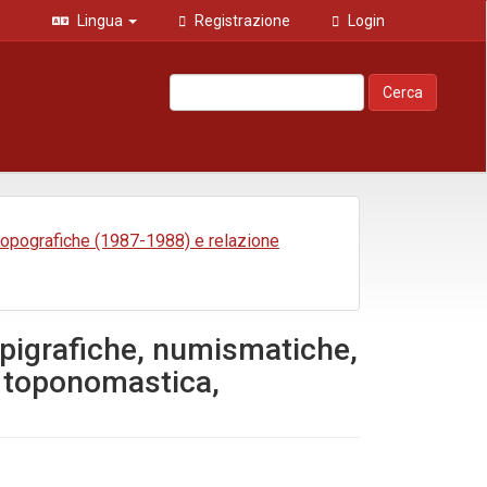
Lingua
Registrazione
Login
Cerca
i topografiche (1987-1988) e relazione
 epigrafiche, numismatiche,
, toponomastica,