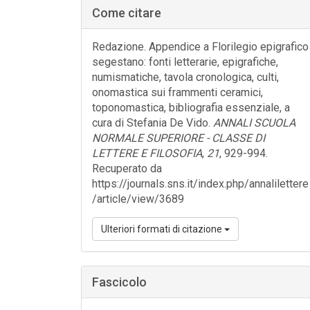
laterale
Come citare
dell'articolo
Redazione. Appendice a Florilegio epigrafico
segestano: fonti letterarie, epigrafiche,
numismatiche, tavola cronologica, culti,
onomastica sui frammenti ceramici,
toponomastica, bibliografia essenziale, a
cura di Stefania De Vido.
ANNALI SCUOLA
NORMALE SUPERIORE - CLASSE DI
LETTERE E FILOSOFIA
,
21
, 929-994.
Recuperato da
https://journals.sns.it/index.php/annalilettere
/article/view/3689
Ulteriori formati di citazione
Fascicolo