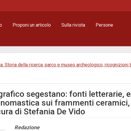
o
Proponi un articolo
Sulla rivista
Persone
sta. Storia della ricerca, parco e museo archeologico, ricognizion
grafico segestano: fonti letterarie,
, onomastica sui frammenti ceramici
cura di Stefania De Vido
Contenuto
Redazione