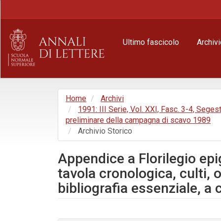
Navigazione
principale
Contenuto
principale
Ultimo fascicolo
Archivi
Barra
laterale
Home
Archivi
1991: III Serie, Vol. XXI, Fasc. 3-4, Sege
preliminare della campagna di scavo 1989
Archivio Storico
Appendice a Florilegio epi
tavola cronologica, culti
bibliografia essenziale, a 
Barra