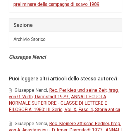
preliminare della campagna di scavo 1989
Sezione
Archivio Storico
Contenuto
Giuseppe Nenci
principale
dell'articolo
Dettagli
Puoi leggere altri articoli dello stesso autore/i
dell'articolo
Giuseppe Nenci,
Rec. Perikles und seine Zeit, hrsg.
von G. Wirth, Darmstadt 1979
,
ANNALI SCUOLA
NORMALE SUPERIORE - CLASSE DI LETTERE E
FILOSOFIA: 1980: III Serie, Vol. X, Fasc. 4, Storia antica
Giuseppe Nenci,
Rec. Kleinere attische Redner, hrsg.
von A. Anastassiou - D. Irmer, Darmstadt 1977
,
ANNALI