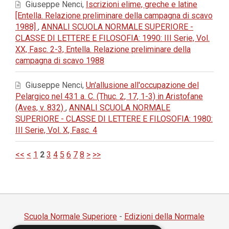
Giuseppe Nenci,
Iscrizioni elime, greche e latine
[Entella. Relazione preliminare della campagna di scavo
1988]
,
ANNALI SCUOLA NORMALE SUPERIORE -
CLASSE DI LETTERE E FILOSOFIA: 1990: III Serie, Vol.
XX, Fasc. 2-3, Entella. Relazione preliminare della
campagna di scavo 1988
Giuseppe Nenci,
Un'allusione all'occupazione del
Pelargico nel 431 a. C. (Thuc. 2, 17, 1-3) in Aristofane
(Aves, v. 832)
,
ANNALI SCUOLA NORMALE
SUPERIORE - CLASSE DI LETTERE E FILOSOFIA: 1980:
III Serie, Vol. X, Fasc. 4
<<
<
1
2
3
4
5
6
7
8
>
>>
Scuola Normale Superiore
-
Edizioni della Normale