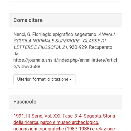
Barra
Come citare
laterale
dell'articolo
Nenci, G. Florilegio epigrafico segestano.
ANNALI
SCUOLA NORMALE SUPERIORE - CLASSE DI
LETTERE E FILOSOFIA
,
21
, 920-929. Recuperato
da
https://journals.sns.it/index.php/annalilettere/articl
e/view/3688
Ulteriori formati di citazione
Fascicolo
1991: III Serie, Vol. XXI, Fasc. 3-4, Segesta. Storia
della ricerca, parco e museo archeologico,
ricognizioni topografiche (1987-1988) e relazione