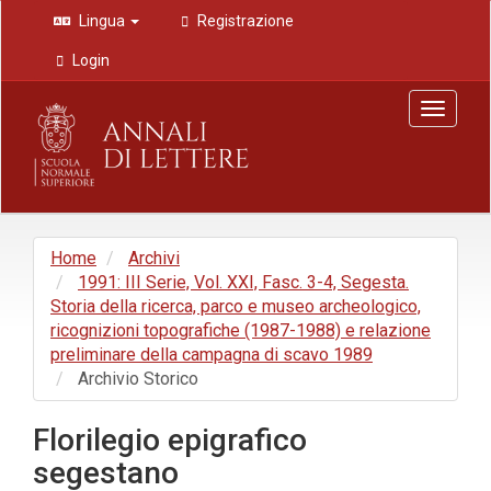
Navigazione
Lingua
Registrazione
principale
Contenuto
Login
principale
Barra
Toggle
laterale
navigat
Home
Archivi
1991: III Serie, Vol. XXI, Fasc. 3-4, Segesta.
Storia della ricerca, parco e museo archeologico,
ricognizioni topografiche (1987-1988) e relazione
preliminare della campagna di scavo 1989
Archivio Storico
Florilegio epigrafico
segestano