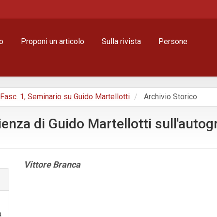
o
Proponi un articolo
Sulla rivista
Persone
, Fasc. 1, Seminario su Guido Martellotti
Archivio Storico
rienza di Guido Martellotti sull'auto
Contenuto
Vittore Branca
principale
dell'articolo
Dettagli
dell'articolo
a