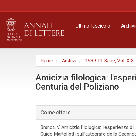
Navigazione
principale
Contenuto
principale
Ultimo fascicolo
Archivi
Barra
laterale
Home
Archivi
1989: III Serie, Vol. XIX
Amicizia filologica: l'espe
Centuria del Poliziano
Barra
laterale
Come citare
dell'articolo
Branca, V. Amicizia filologica: l’esperienza di
Guido Martellotti sull’autografo della Second