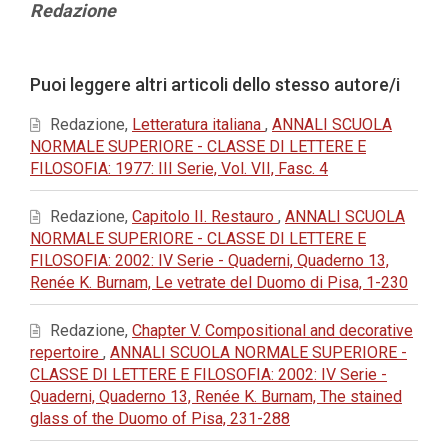
Contenuto
Redazione
principale
dell'articolo
Dettagli
Puoi leggere altri articoli dello stesso autore/i
dell'articolo
Redazione,
Letteratura italiana
,
ANNALI SCUOLA
NORMALE SUPERIORE - CLASSE DI LETTERE E
FILOSOFIA: 1977: III Serie, Vol. VII, Fasc. 4
Redazione,
Capitolo II. Restauro
,
ANNALI SCUOLA
NORMALE SUPERIORE - CLASSE DI LETTERE E
FILOSOFIA: 2002: IV Serie - Quaderni, Quaderno 13,
Renée K. Burnam, Le vetrate del Duomo di Pisa, 1-230
Redazione,
Chapter V. Compositional and decorative
repertoire
,
ANNALI SCUOLA NORMALE SUPERIORE -
CLASSE DI LETTERE E FILOSOFIA: 2002: IV Serie -
Quaderni, Quaderno 13, Renée K. Burnam, The stained
glass of the Duomo of Pisa, 231-288