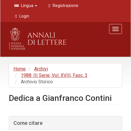
Navigazione
Lingua
Registrazione
principale
Contenuto
Login
principale
Barra
Toggle
laterale
navigat
Home
Archivi
1988: III Serie, Vol. XVIII, Fasc. 3
Archivio Storico
Dedica a Gianfranco Contini
Barra
Come citare
laterale