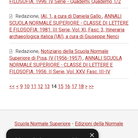
FILOSOFIA: 1996: IV Serie - Quaderni, Quaderno 1/2
Redazione,
IAI, 1, a cura di Daniela Gallo
,
ANNALI
SCUOLA NORMALE SUPERIORE - CLASSE DI LETTERE
E FILOSOFIA: 1981: III Serie, Vol. XI, Fasc. 3, Itineraria
archaeologica italica (IAI), a cura di Giuseppe Nenci
Redazione,
Notiziario della Scuola Normale
Superiore di Pisa, IV (1956-1957)
,
ANNALI SCUOLA
NORMALE SUPERIORE - CLASSE DI LETTERE E
FILOSOFIA: 1956: II Serie, Vol. XXV, Fasc. III-IV
<<
<
9
10
11
12
13
14
15
16
17
18
>
>>
Scuola Normale Superiore
-
Edizioni della Normale
×
Piazza dei Cavalieri, 7 - 56126 Pisa