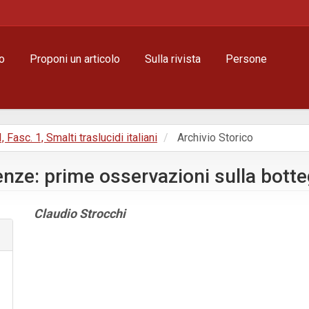
o
Proponi un articolo
Sulla rivista
Persone
, Fasc. 1, Smalti traslucidi italiani
Archivio Storico
enze: prime osservazioni sulla botte
Contenuto
Claudio Strocchi
principale
dell'articolo
Dettagli
dell'articolo