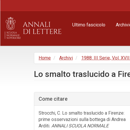
Navigazione
principale
Contenuto
principale
Ultimo fascicolo
Archivi
Barra
laterale
Home
Archivi
1988: III Serie, Vol. XVIII
Lo smalto traslucido a Fir
Barra
laterale
Come citare
dell'articolo
Strocchi, C. Lo smalto traslucido a Firenze:
prime osservazioni sulla bottega di Andrea
Arditi.
ANNALI SCUOLA NORMALE