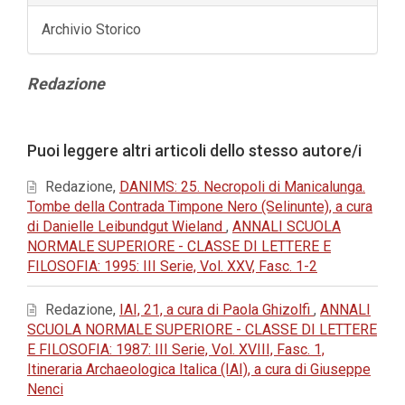
Archivio Storico
Contenuto
Redazione
principale
dell'articolo
Dettagli
Puoi leggere altri articoli dello stesso autore/i
dell'articolo
Redazione,
DANIMS: 25. Necropoli di Manicalunga.
Tombe della Contrada Timpone Nero (Selinunte), a cura
di Danielle Leibundgut Wieland
,
ANNALI SCUOLA
NORMALE SUPERIORE - CLASSE DI LETTERE E
FILOSOFIA: 1995: III Serie, Vol. XXV, Fasc. 1-2
Redazione,
IAI, 21, a cura di Paola Ghizolfi
,
ANNALI
SCUOLA NORMALE SUPERIORE - CLASSE DI LETTERE
E FILOSOFIA: 1987: III Serie, Vol. XVIII, Fasc. 1,
Itineraria Archaeologica Italica (IAI), a cura di Giuseppe
Nenci