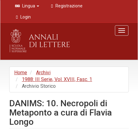
Navigazione
Lingua
Registrazione
principale
Contenuto
Login
principale
Barra
Toggle
laterale
navigat
Home
Archivi
1988: III Serie, Vol. XVIII, Fasc. 1
Archivio Storico
DANIMS: 10. Necropoli di
Metaponto a cura di Flavia
Longo