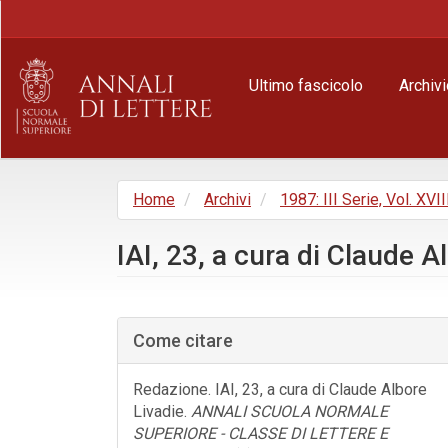
Navigazione
principale
Contenuto
principale
Ultimo fascicolo
Archivi
Barra
laterale
Home
Archivi
1987: III Serie, Vol. XVII
IAI, 23, a cura di Claude A
Barra
laterale
Come citare
dell'articolo
Redazione. IAI, 23, a cura di Claude Albore
Livadie.
ANNALI SCUOLA NORMALE
SUPERIORE - CLASSE DI LETTERE E