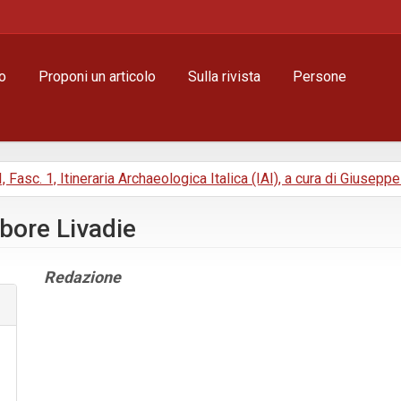
o
Proponi un articolo
Sulla rivista
Persone
I, Fasc. 1, Itineraria Archaeologica Italica (IAI), a cura di Giusepp
lbore Livadie
Contenuto
Redazione
principale
dell'articolo
Dettagli
dell'articolo