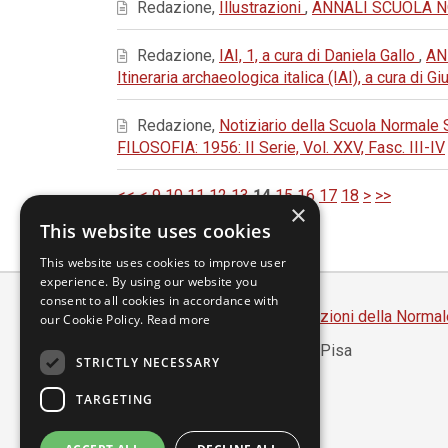
Redazione,
Illustrazioni
,
ANNALI SCUOLA NOR
Redazione,
IAI, 1, a cura di Daniela Gallo
,
AN
Itineraria archaeologica italica (IAI), a cura di 
Redazione,
Notiziario della Scuola Normale 
FILOSOFIA: 1956: II Serie, Vol. XXV, Fasc. III-IV
<<
<
9
10
11
12
13
14
15
16
17
18
>
>>
×
This website uses cookies
This website uses cookies to improve user
experience. By using our website you
consent to all cookies in accordance with
Scuola Normale Superiore
-
Edizioni della Normal
our Cookie Policy.
Read more
Piazza dei Cavalieri, 7 - 56126 Pisa
STRICTLY NECESSARY
Codice fiscale 80005050507
Partita IVA 00420000507
TARGETING
segreteria.annali@sns.it