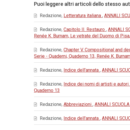
Puoi leggere altri articoli dello stesso au
Redazione,
Letteratura italiana
,
ANNALI SCUO
Redazione,
Capitolo II. Restauro
,
ANNALI SC
Renée K. Burnam, Le vetrate del Duomo di Pisa
Redazione,
Chapter V. Compositional and de
Serie - Quaderni, Quaderno 13, Renée K. Burna
Redazione,
Indice dell'annata
,
ANNALI SCUOL
Redazione,
Indice dei nomi di artisti e autori
Quaderno 13
Redazione,
Abbreviazioni
,
ANNALI SCUOLA N
Redazione,
Indice dell'annata
,
ANNALI SCUOL