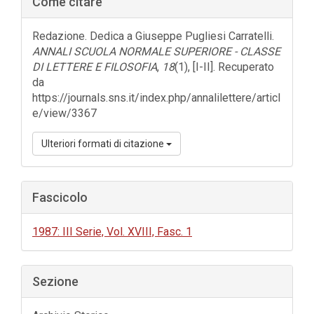
Come citare
laterale
dell'articolo
Redazione. Dedica a Giuseppe Pugliesi Carratelli.
ANNALI SCUOLA NORMALE SUPERIORE - CLASSE
DI LETTERE E FILOSOFIA
,
18
(1), [I-II]. Recuperato
da
https://journals.sns.it/index.php/annalilettere/articl
e/view/3367
Ulteriori formati di citazione
Fascicolo
1987: III Serie, Vol. XVIII, Fasc. 1
Sezione