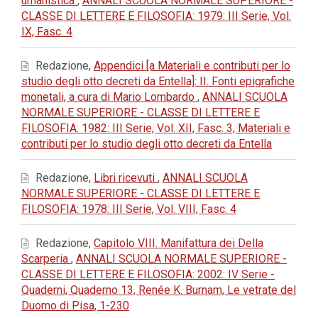
umanistica
,
ANNALI SCUOLA NORMALE SUPERIORE -
CLASSE DI LETTERE E FILOSOFIA: 1979: III Serie, Vol.
IX, Fasc. 4
Redazione,
Appendici [a Materiali e contributi per lo
studio degli otto decreti da Entella]: II. Fonti epigrafiche
monetali, a cura di Mario Lombardo
,
ANNALI SCUOLA
NORMALE SUPERIORE - CLASSE DI LETTERE E
FILOSOFIA: 1982: III Serie, Vol. XII, Fasc. 3, Materiali e
contributi per lo studio degli otto decreti da Entella
Redazione,
Libri ricevuti
,
ANNALI SCUOLA
NORMALE SUPERIORE - CLASSE DI LETTERE E
FILOSOFIA: 1978: III Serie, Vol. VIII, Fasc. 4
Redazione,
Capitolo VIII. Manifattura dei Della
Scarperia
,
ANNALI SCUOLA NORMALE SUPERIORE -
CLASSE DI LETTERE E FILOSOFIA: 2002: IV Serie -
Quaderni, Quaderno 13, Renée K. Burnam, Le vetrate del
Duomo di Pisa, 1-230