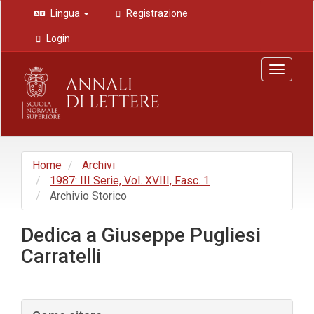
Navigazione
Lingua
Registrazione
principale
Contenuto
Login
principale
Barra
Toggle
laterale
navigat
Home
Archivi
1987: III Serie, Vol. XVIII, Fasc. 1
Archivio Storico
Dedica a Giuseppe Pugliesi
Carratelli
Barra