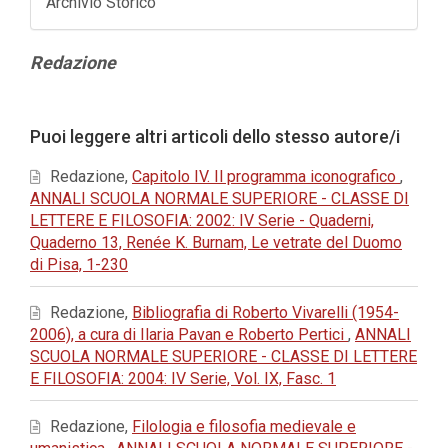
Archivio Storico
Contenuto
Redazione
principale
dell'articolo
Dettagli
Puoi leggere altri articoli dello stesso autore/i
dell'articolo
Redazione,
Capitolo IV. Il programma iconografico
,
ANNALI SCUOLA NORMALE SUPERIORE - CLASSE DI
LETTERE E FILOSOFIA: 2002: IV Serie - Quaderni,
Quaderno 13, Renée K. Burnam, Le vetrate del Duomo
di Pisa, 1-230
Redazione,
Bibliografia di Roberto Vivarelli (1954-
2006), a cura di Ilaria Pavan e Roberto Pertici
,
ANNALI
SCUOLA NORMALE SUPERIORE - CLASSE DI LETTERE
E FILOSOFIA: 2004: IV Serie, Vol. IX, Fasc. 1
Redazione,
Filologia e filosofia medievale e