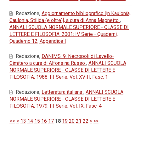
Redazione,
Aggiornamento bibliografico [in Kaulonía,
Caulonia, Stilida (e oltre)], a cura di Anna Magnetto
,
ANNALI SCUOLA NORMALE SUPERIORE - CLASSE DI
LETTERE E FILOSOFIA: 2001: IV Serie - Quaderni,
Quaderno 12, Appendice I
Redazione,
DANIMS: 9. Necropoli di Lavello-
Cimitero a cura di Alfonsina Russo
,
ANNALI SCUOLA
NORMALE SUPERIORE - CLASSE DI LETTERE E
FILOSOFIA: 1988: III Serie, Vol. XVIII, Fasc. 1
Redazione,
Letteratura italiana
,
ANNALI SCUOLA
NORMALE SUPERIORE - CLASSE DI LETTERE E
FILOSOFIA: 1979: III Serie, Vol. IX, Fasc. 4
<<
<
13
14
15
16
17
18
19
20
21
22
>
>>