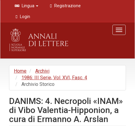
Navigazione
Lingua
Registrazione
principale
Contenuto
Login
principale
Barra
Toggle
laterale
navigat
Home
Archivi
1986: III Serie, Vol. XVI, Fasc. 4
Archivio Storico
DANIMS: 4. Necropoli «INAM»
di Vibo Valentia-Hipponion, a
cura di Ermanno A. Arslan