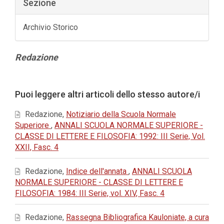
Sezione
Archivio Storico
Contenuto
Redazione
principale
dell'articolo
Dettagli
Puoi leggere altri articoli dello stesso autore/i
dell'articolo
Redazione,
Notiziario della Scuola Normale
Superiore
,
ANNALI SCUOLA NORMALE SUPERIORE -
CLASSE DI LETTERE E FILOSOFIA: 1992: III Serie, Vol.
XXII, Fasc. 4
Redazione,
Indice dell'annata
,
ANNALI SCUOLA
NORMALE SUPERIORE - CLASSE DI LETTERE E
FILOSOFIA: 1984: III Serie, vol. XIV, Fasc. 4
Redazione,
Rassegna Bibliografica Kauloniate, a cura