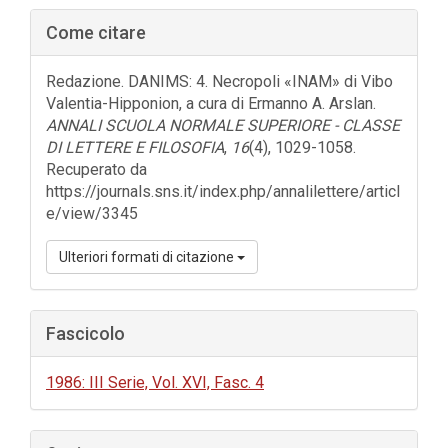
Barra
Come citare
laterale
dell'articolo
Redazione. DANIMS: 4. Necropoli «INAM» di Vibo
Valentia-Hipponion, a cura di Ermanno A. Arslan.
ANNALI SCUOLA NORMALE SUPERIORE - CLASSE
DI LETTERE E FILOSOFIA
,
16
(4), 1029-1058.
Recuperato da
https://journals.sns.it/index.php/annalilettere/articl
e/view/3345
Ulteriori formati di citazione
Fascicolo
1986: III Serie, Vol. XVI, Fasc. 4