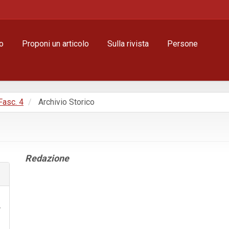
o
Proponi un articolo
Sulla rivista
Persone
 Fasc. 4
Archivio Storico
Contenuto
Redazione
principale
dell'articolo
Dettagli
dell'articolo