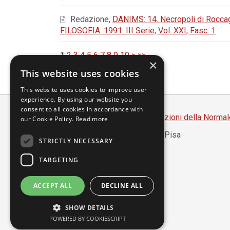
Redazione,
DANIMS: 14. Necropoli di Roccagl
FILOSOFIA: 1991: III Serie, Vol. XXI, Fasc. 1
1
2
3
4
5
6
7
8
9
10
>
>>
×
This website uses cookies
This website uses cookies to improve user
experience. By using our website you
consent to all cookies in accordance with
Scuola Normale Superiore
-
Edizioni della Normal
our Cookie Policy.
Read more
Piazza dei Cavalieri, 7 - 56126 Pisa
STRICTLY NECESSARY
Codice fiscale 80005050507
Partita IVA 00420000507
TARGETING
segreteria.annali@sns.it
ACCEPT ALL
DECLINE ALL
Accessibilità
SHOW DETAILS
Privacy
POWERED BY COOKIESCRIPT