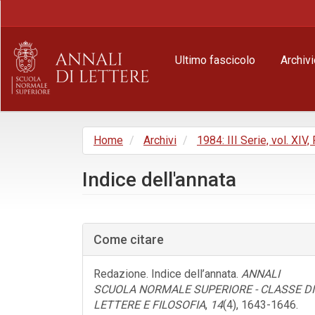
Navigazione
principale
Contenuto
principale
Ultimo fascicolo
Archivi
Barra
laterale
Home
Archivi
1984: III Serie, vol. XIV,
Indice dell'annata
Barra
laterale
Come citare
dell'articolo
Redazione. Indice dell’annata.
ANNALI
SCUOLA NORMALE SUPERIORE - CLASSE DI
LETTERE E FILOSOFIA
,
14
(4), 1643-1646.