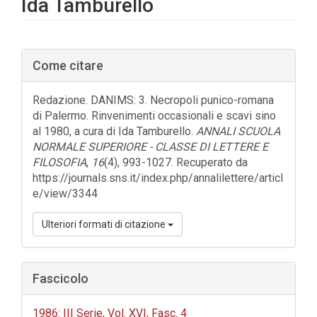
Ida Tamburello
Barra
Come citare
laterale
dell'articolo
Redazione. DANIMS: 3. Necropoli punico-romana
di Palermo. Rinvenimenti occasionali e scavi sino
al 1980, a cura di Ida Tamburello.
ANNALI SCUOLA
NORMALE SUPERIORE - CLASSE DI LETTERE E
FILOSOFIA
,
16
(4), 993-1027. Recuperato da
https://journals.sns.it/index.php/annalilettere/articl
e/view/3344
Ulteriori formati di citazione
Fascicolo
1986: III Serie, Vol. XVI, Fasc. 4