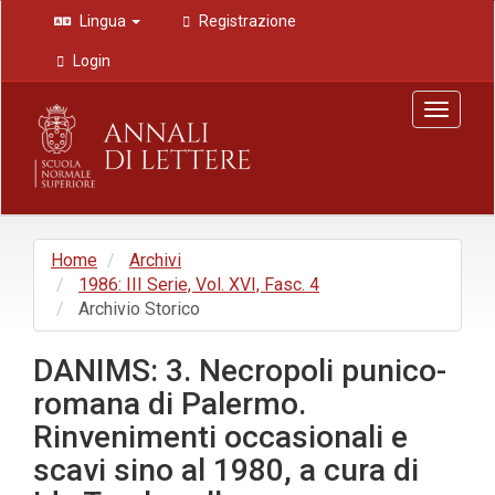
Navigazione
Lingua
Registrazione
principale
Contenuto
Login
principale
Barra
Toggle
laterale
navigat
Home
Archivi
1986: III Serie, Vol. XVI, Fasc. 4
Archivio Storico
DANIMS: 3. Necropoli punico-
romana di Palermo.
Rinvenimenti occasionali e
scavi sino al 1980, a cura di