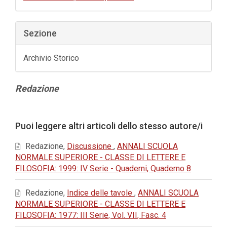
Sezione
Archivio Storico
Contenuto
Redazione
principale
dell'articolo
Dettagli
Puoi leggere altri articoli dello stesso autore/i
dell'articolo
Redazione,
Discussione
,
ANNALI SCUOLA
NORMALE SUPERIORE - CLASSE DI LETTERE E
FILOSOFIA: 1999: IV Serie - Quaderni, Quaderno 8
Redazione,
Indice delle tavole
,
ANNALI SCUOLA
NORMALE SUPERIORE - CLASSE DI LETTERE E
FILOSOFIA: 1977: III Serie, Vol. VII, Fasc. 4