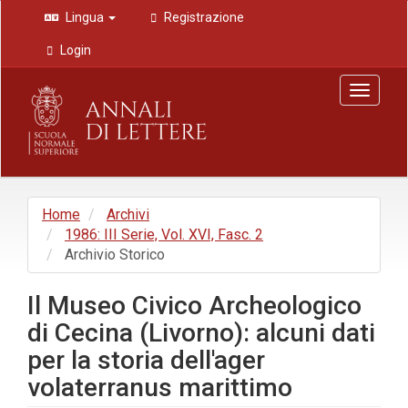
Navigazione
Lingua
Registrazione
principale
Contenuto
Login
principale
Barra
Toggle
laterale
navigat
Home
Archivi
1986: III Serie, Vol. XVI, Fasc. 2
Archivio Storico
Il Museo Civico Archeologico
di Cecina (Livorno): alcuni dati
per la storia dell'ager
volaterranus marittimo