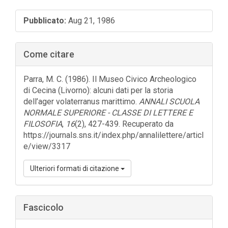
Barra
Pubblicato:
Aug 21, 1986
laterale
dell'articolo
Come citare
Parra, M. C. (1986). Il Museo Civico Archeologico
di Cecina (Livorno): alcuni dati per la storia
dell’ager volaterranus marittimo.
ANNALI SCUOLA
NORMALE SUPERIORE - CLASSE DI LETTERE E
FILOSOFIA
,
16
(2), 427-439. Recuperato da
https://journals.sns.it/index.php/annalilettere/articl
e/view/3317
Ulteriori formati di citazione
Fascicolo