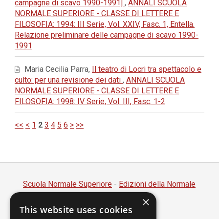
campagne di scavo 1990-1991]
,
ANNALI SCUOLA
NORMALE SUPERIORE - CLASSE DI LETTERE E
FILOSOFIA: 1994: III Serie, Vol. XXIV, Fasc. 1, Entella.
Relazione preliminare delle campagne di scavo 1990-
1991
Maria Cecilia Parra,
Il teatro di Locri tra spettacolo e
culto: per una revisione dei dati
,
ANNALI SCUOLA
NORMALE SUPERIORE - CLASSE DI LETTERE E
FILOSOFIA: 1998: IV Serie, Vol. III, Fasc. 1-2
<<
<
1
2
3
4
5
6
>
>>
Scuola Normale Superiore
-
Edizioni della Normale
×
Piazza dei Cavalieri, 7 - 56126 Pisa
This website uses cookies
Codice fiscale 80005050507