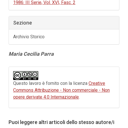
1986: III Serie, Vol. XVI, Fasc. 2
Sezione
Archivio Storico
Contenuto
Maria Cecilia Parra
principale
dell'articolo
Dettagli
dell'articolo
Questo lavoro è fornito con la licenza
Creative
Commons Attribuzione - Non commerciale - Non
opere derivate 4.0 Internazionale
.
Puoi leggere altri articoli dello stesso autore/i