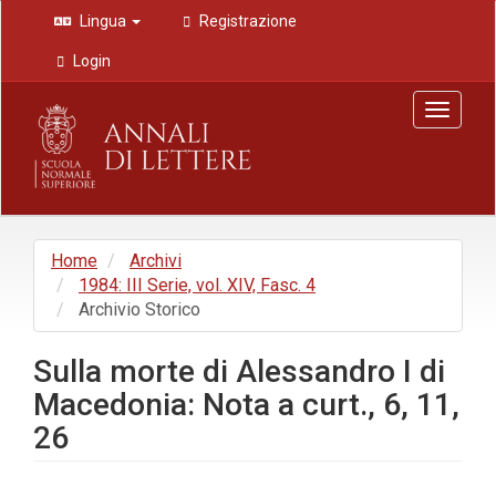
Navigazione
Lingua
Registrazione
principale
Contenuto
Login
principale
Barra
Toggle
laterale
navigat
Home
Archivi
1984: III Serie, vol. XIV, Fasc. 4
Archivio Storico
Sulla morte di Alessandro I di
Macedonia: Nota a curt., 6, 11,
26