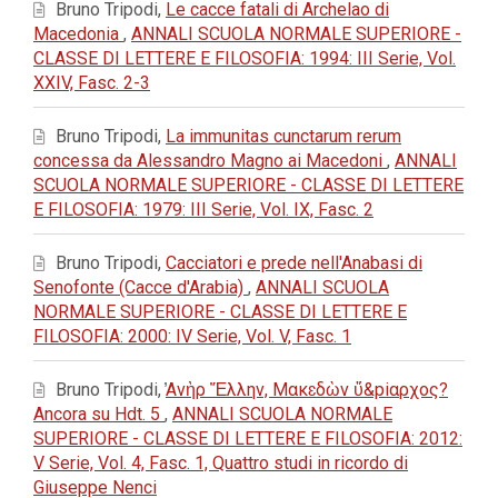
Bruno Tripodi,
Le cacce fatali di Archelao di
Macedonia
,
ANNALI SCUOLA NORMALE SUPERIORE -
CLASSE DI LETTERE E FILOSOFIA: 1994: III Serie, Vol.
XXIV, Fasc. 2-3
Bruno Tripodi,
La immunitas cunctarum rerum
concessa da Alessandro Magno ai Macedoni
,
ANNALI
SCUOLA NORMALE SUPERIORE - CLASSE DI LETTERE
E FILOSOFIA: 1979: III Serie, Vol. IX, Fasc. 2
Bruno Tripodi,
Cacciatori e prede nell'Anabasi di
Senofonte (Cacce d'Arabia)
,
ANNALI SCUOLA
NORMALE SUPERIORE - CLASSE DI LETTERE E
FILOSOFIA: 2000: IV Serie, Vol. V, Fasc. 1
Bruno Tripodi,
̓Aνὴρ Ἕλλην, Mακɛδὼν ὕ&piαρχος?
Ancora su Hdt. 5
,
ANNALI SCUOLA NORMALE
SUPERIORE - CLASSE DI LETTERE E FILOSOFIA: 2012:
V Serie, Vol. 4, Fasc. 1, Quattro studi in ricordo di
Giuseppe Nenci