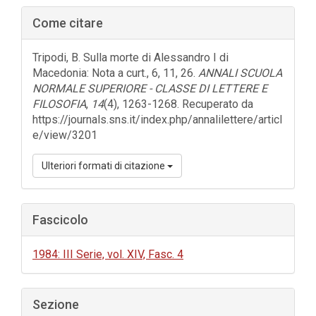
Barra
Come citare
laterale
dell'articolo
Tripodi, B. Sulla morte di Alessandro I di
Macedonia: Nota a curt., 6, 11, 26.
ANNALI SCUOLA
NORMALE SUPERIORE - CLASSE DI LETTERE E
FILOSOFIA
,
14
(4), 1263-1268. Recuperato da
https://journals.sns.it/index.php/annalilettere/articl
e/view/3201
Ulteriori formati di citazione
Fascicolo
1984: III Serie, vol. XIV, Fasc. 4
Sezione