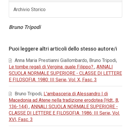
Archivio Storico
Contenuto
Bruno Tripodi
principale
dell'articolo
Dettagli
Puoi leggere altri articoli dello stesso autore/i
dell'articolo
Anna Maria Prestianni Giallombardo, Bruno Tripodi,
Le tombe regali di Vergina: quale Filippo?
,
ANNALI
SCUOLA NORMALE SUPERIORE - CLASSE DI LETTERE
E FILOSOFIA: 1980: III Serie, Vol. X, Fasc. 3
Bruno Tripodi,
L'ambasceria di Alessandro I di
Macedonia ad Atene nella tradizione erodotea (Hdt., 8,
136-144)
,
ANNALI SCUOLA NORMALE SUPERIORE -
CLASSE DI LETTERE E FILOSOFIA: 1986: III Serie, Vol.
XVI, Fasc. 3