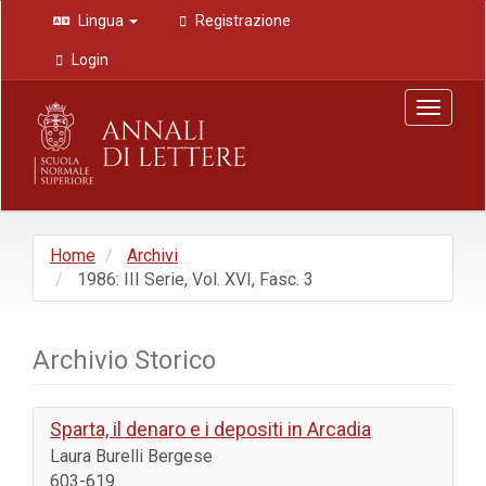
Navigazione
Lingua
Registrazione
principale
Contenuto
Login
principale
Barra
Toggle
laterale
navigat
Home
Archivi
1986: III Serie, Vol. XVI, Fasc. 3
Archivio Storico
Sparta, il denaro e i depositi in Arcadia
Laura Burelli Bergese
603-619