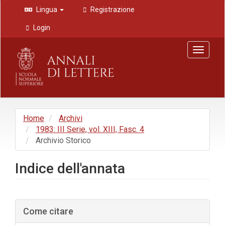
Navigazione
Lingua
Registrazione
principale
Contenuto
Login
principale
Barra
Toggle
laterale
navigat
Home
Archivi
1983: III Serie, vol. XIII, Fasc. 4
Archivio Storico
Indice dell'annata
Barra
Come citare
laterale