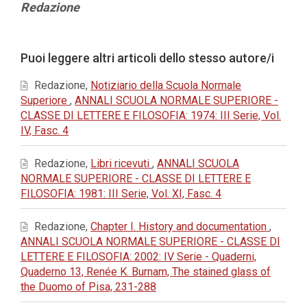
Contenuto
Redazione
principale
dell'articolo
Dettagli
Puoi leggere altri articoli dello stesso autore/i
dell'articolo
Redazione,
Notiziario della Scuola Normale
Superiore
,
ANNALI SCUOLA NORMALE SUPERIORE -
CLASSE DI LETTERE E FILOSOFIA: 1974: III Serie, Vol.
IV, Fasc. 4
Redazione,
Libri ricevuti
,
ANNALI SCUOLA
NORMALE SUPERIORE - CLASSE DI LETTERE E
FILOSOFIA: 1981: III Serie, Vol. XI, Fasc. 4
Redazione,
Chapter I. History and documentation
,
ANNALI SCUOLA NORMALE SUPERIORE - CLASSE DI
LETTERE E FILOSOFIA: 2002: IV Serie - Quaderni,
Quaderno 13, Renée K. Burnam, The stained glass of
the Duomo of Pisa, 231-288