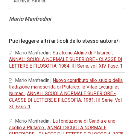
Archivio Storico
Contenuto
Mario Manfredini
principale
dell'articolo
Dettagli
Puoi leggere altri articoli dello stesso autore/i
dell'articolo
Mario Manfredini,
Su alcune Aldine di Plutarco
,
ANNALI SCUOLA NORMALE SUPERIORE - CLASSE DI
LETTERE E FILOSOFIA: 1984: III Serie, vol. XIV, Fasc. 1
Mario Manfredini,
Nuovo contributo allo studio della
tradizione manoscritta di Plutarco: le Vitae Lycurgi et
Numae
,
ANNALI SCUOLA NORMALE SUPERIORE -
CLASSE DI LETTERE E FILOSOFIA: 1981: III Serie, Vol.
XI, Fasc. 1
Mario Manfredini,
La fondazione di Candia e uno
scolio a Plutarco
,
ANNALI SCUOLA NORMALE