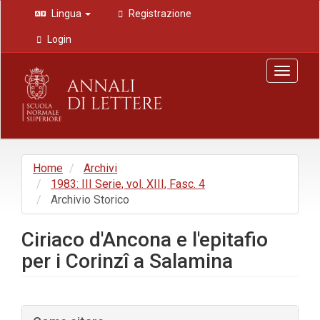
Navigazione
Lingua
Registrazione
principale
Contenuto
Login
principale
Barra
Toggle
laterale
navigat
Home
Archivi
1983: III Serie, vol. XIII, Fasc. 4
Archivio Storico
Ciriaco d'Ancona e l'epitafio
per i Corinzî a Salamina
Barra