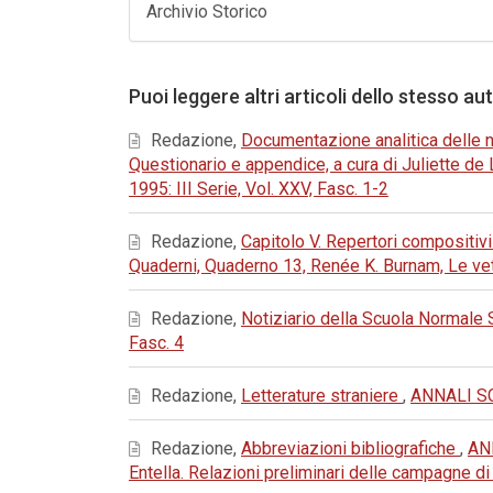
Archivio Storico
Puoi leggere altri articoli dello stesso au
Redazione,
Documentazione analitica delle ne
Questionario e appendice, a cura di Juliette d
1995: III Serie, Vol. XXV, Fasc. 1-2
Redazione,
Capitolo V. Repertori compositivi
Quaderni, Quaderno 13, Renée K. Burnam, Le ve
Redazione,
Notiziario della Scuola Normale
Fasc. 4
Redazione,
Letterature straniere
,
ANNALI SC
Redazione,
Abbreviazioni bibliografiche
,
AN
Entella. Relazioni preliminari delle campagne d