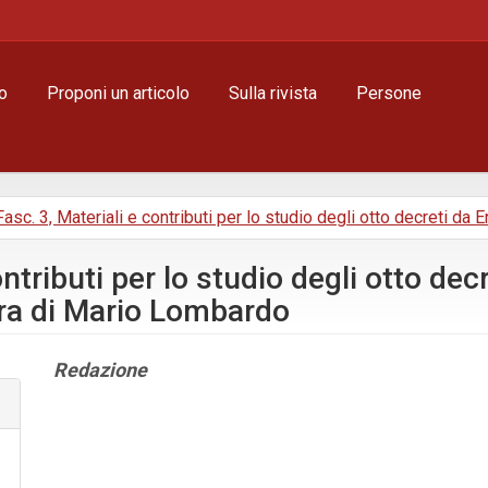
o
Proponi un articolo
Sulla rivista
Persone
 Fasc. 3, Materiali e contributi per lo studio degli otto decreti da E
tributi per lo studio degli otto decre
ura di Mario Lombardo
Contenuto
Redazione
principale
dell'articolo
Dettagli
dell'articolo