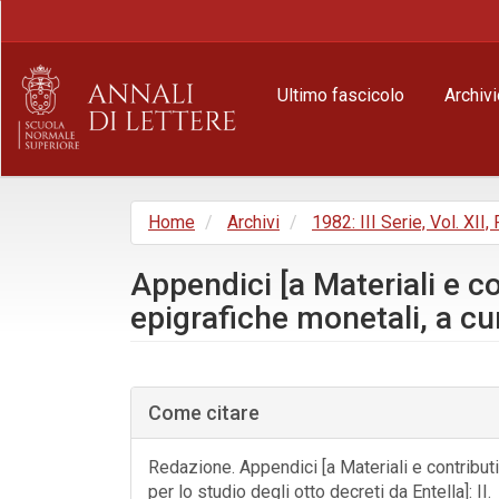
Navigazione
principale
Contenuto
principale
Ultimo fascicolo
Archivi
Barra
laterale
Home
Archivi
1982: III Serie, Vol. XII,
Appendici [a Materiali e con
epigrafiche monetali, a c
Barra
laterale
Come citare
dell'articolo
Redazione. Appendici [a Materiali e contributi
per lo studio degli otto decreti da Entella]: II.