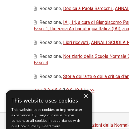
Redazione,
Dedica a Paola Barocchi
,
ANNALI
Redazione,
IAI, 14, a cura di Giangiacomo 
Fasc. 1, Itineraria Archaeologica Italica (IAI), a
Redazione,
Libri ricevuti
,
ANNALI SCUOLA NOR
Redazione,
Notiziario della Scuola Normale
Fasc. 4
Redazione,
Storia dell'arte e della critica d'a
<<
<
2
3
4
5
6
7
8
9
10
11
>
>>
×
This website uses cookies
This website uses cookies to improve user
experience. By using our website you
consent to all cookies in accordance with
Scuola Normale Superiore
-
Edizioni della Normal
our Cookie Policy.
Read more