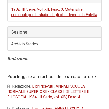
1982: III Serie, Vol. XII, Fasc. 3, Materiali e
contributi per lo studio degli otto decreti da Entella
Sezione
Archivio Storico
Contenuto
Redazione
principale
dell'articolo
Dettagli
Puoi leggere altri articoli dello stesso autore/i
dell'articolo
Redazione,
Libri ricevuti
,
ANNALI SCUOLA
NORMALE SUPERIORE - CLASSE DI LETTERE E
FILOSOFIA: 1984: III Serie, vol. XIV, Fasc. 4
Redazione,
Illustrazioni
,
ANNALI SCUOLA