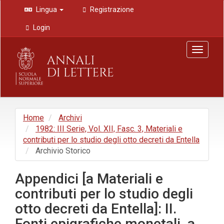
Navigazione
Lingua
Registrazione
principale
Contenuto
Login
principale
Barra
Toggle
laterale
navigat
Home
Archivi
1982: III Serie, Vol. XII, Fasc. 3, Materiali e
contributi per lo studio degli otto decreti da Entella
Archivio Storico
Appendici [a Materiali e
contributi per lo studio degli
otto decreti da Entella]: II.
Fonti epigrafiche monetali, a