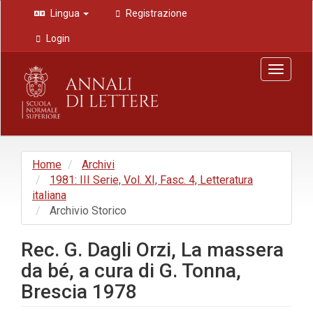
Navigazione
Lingua
Registrazione
principale
Contenuto
Login
principale
Barra
Toggle
laterale
navigat
Home
Archivi
1981: III Serie, Vol. XI, Fasc. 4, Letteratura
italiana
Archivio Storico
Rec. G. Dagli Orzi, La massera
da bé, a cura di G. Tonna,
Brescia 1978