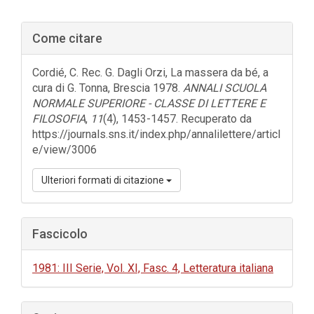
Barra
Come citare
laterale
dell'articolo
Cordié, C. Rec. G. Dagli Orzi, La massera da bé, a
cura di G. Tonna, Brescia 1978.
ANNALI SCUOLA
NORMALE SUPERIORE - CLASSE DI LETTERE E
FILOSOFIA
,
11
(4), 1453-1457. Recuperato da
https://journals.sns.it/index.php/annalilettere/articl
e/view/3006
Ulteriori formati di citazione
Fascicolo
1981: III Serie, Vol. XI, Fasc. 4, Letteratura italiana