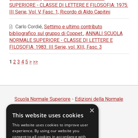
SUPERIORE - CLASSE DI LETTERE E FILOSOFIA: 1975:
III Serie, Vol. V, Fasc. 1, Ricordo di Aldo Capitini
Carlo Cordié,
Settimo e ultimo contributo
bibliografico sul gruppo di Coppet
,
ANNALI SCUOLA
NORMALE SUPERIORE - CLASSE DI LETTERE E
FILOSOFIA: 1983: III Serie, vol. XIII, Fasc. 3
1
2
3
4
5
>
>>
Scuola Normale Superiore
-
Edizioni della Normale
×
Piazza dei Cavalieri, 7 - 56126 Pisa
This website uses cookies
Codice fiscale 80005050507
Partita IVA 00420000507
This website uses cookies to improve user
experience. By using our website you
segreteria.annali@sns.it
consent to all cookies in accordance with