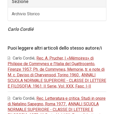
Sezione
Archivio Storico
Contenuto
Carlo Cordié
principale
dell'articolo
Dettagli
Puoi leggere altri articoli dello stesso autore/i
dell'articolo
Carlo Cordié,
Rec. A. Prucher, I «Mémoires» di
Philippe de Commynes e l'Italia del Quattrocento,
Firenze 1957; Ph. de Commynes, Memorie, tr. e note di
M. c. Daviso di Charvensod, Torino 1960
,
ANNALI
SCUOLA NORMALE SUPERIORE - CLASSE DI LETTERE
E FILOSOFIA: 1961: II Serie, Vol. XXX, Fasc. I-II
Carlo Cordié,
Rec. Letteratura e critica. Studi in onore
di Natalino Sapegno, Roma 1977
,
ANNALI SCUOLA
NORMALE SUPERIORE - CLASSE DI LETTERE E